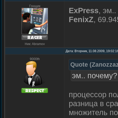
Гонщик
ExPress
, эм.
FenixZ
, 69.9
Ник: Abramov
Дата: Вторник, 11.08.2009, 19:02:
9000th
Quote
(
Zanozza
эм.. почему?
процессор по
разница в сра
множитель пов