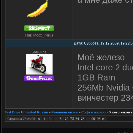
Ник: Mocx_74rus
Дата: Суббота, 19.12.2009, 19:22:
Бомбила
Моё железо
Intel core 2 d
1GB Ram
256Mb Nvidia
винчестер 2
Test Drive Unlimited Russia
»
Реальная жизнь
»
Софт и железо
»
У кого какой
73
Страница
73
из
96
«
1
2
…
71
72
74
75
…
95
96
»
© 2007–
20