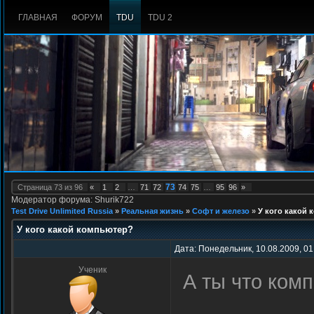
ГЛАВНАЯ
ФОРУМ
TDU
TDU 2
73
Страница
73
из
96
«
1
2
…
71
72
74
75
…
95
96
»
Модератор форума: Shurik722
Test Drive Unlimited Russia
»
Реальная жизнь
»
Софт и железо
»
У кого какой
У кого какой компьютер?
Дата: Понедельник, 10.08.2009, 01
Ученик
А ты что ком