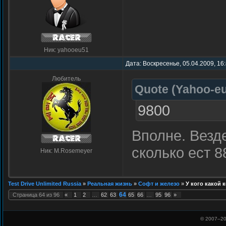
Ник: yahooeu51
Дата: Воскресенье, 05.04.2009, 16
Любитель
Quote
(
Yahoo-e
9800
Вполне. Везд
сколько ест 8
Ник: M.Rosemeyer
Test Drive Unlimited Russia
»
Реальная жизнь
»
Софт и железо
»
У кого какой
64
Страница
64
из
96
«
1
2
…
62
63
65
66
…
95
96
»
© 2007–
20