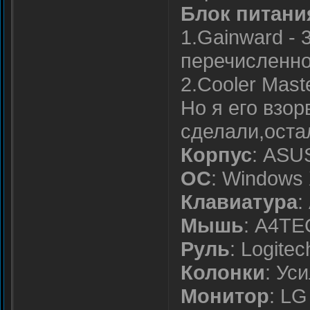
Блок питани
1.Gainward -
перечисленно
2.Cooler Mas
Но я его взор
сделали,оста
Корпус
: ASU
ОС
: Windows
Клавиатура
:
Мышь
: A4TE
Руль
: Logite
Колонки
: Ус
Монитор
: L