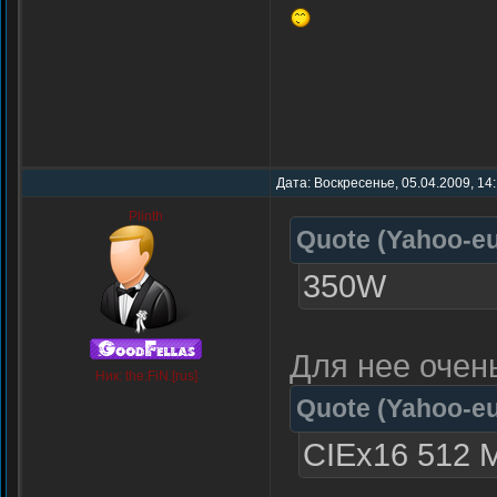
Дата: Воскресенье, 05.04.2009, 14
Plinth
Quote
(
Yahoo-e
350W
Для нее очен
Ник: the.FiN.[rus]
Quote
(
Yahoo-e
CIEx16 512 M