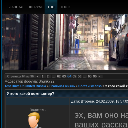
ГЛАВНАЯ
ФОРУМ
TDU
TDU 2
64
Страница
64
из
96
«
1
2
…
62
63
65
66
…
95
96
»
Модератор форума: Shurik722
Test Drive Unlimited Russia
»
Реальная жизнь
»
Софт и железо
»
У кого какой
У кого какой компьютер?
Дата: Вторник, 24.02.2009, 18:57:
Водитель
эх, вам оно н
ваших расска