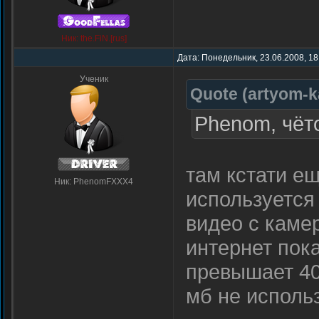
Ник: the.FiN.[rus]
Дата: Понедельник, 23.06.2008, 18
Ученик
Quote
(
artyom-
Phenom, чёто
там кстати ещ
Ник: PhenomFXXX4
используется
видео с каме
интернет пока
превышает 40
мб не использ