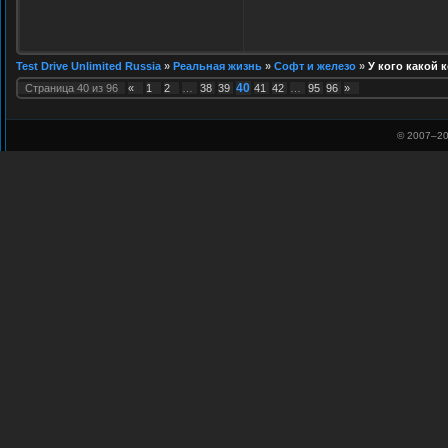
Test Drive Unlimited Russia
»
Реальная жизнь
»
Софт и железо
»
У кого какой
40
Страница
40
из
96
«
1
2
…
38
39
41
42
…
95
96
»
© 2007–
20