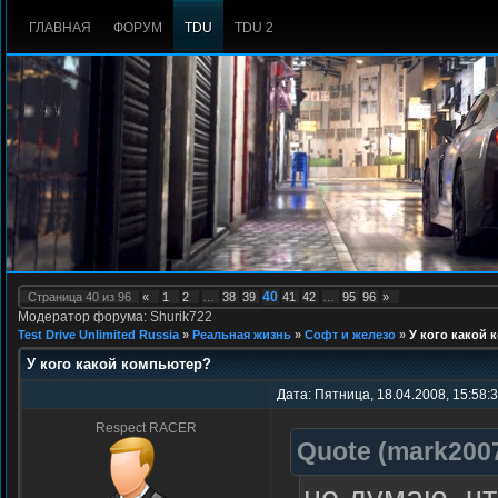
ГЛАВНАЯ
ФОРУМ
TDU
TDU 2
40
Страница
40
из
96
«
1
2
…
38
39
41
42
…
95
96
»
Модератор форума: Shurik722
Test Drive Unlimited Russia
»
Реальная жизнь
»
Софт и железо
»
У кого какой
У кого какой компьютер?
Дата: Пятница, 18.04.2008, 15:58:
Respect RACER
Quote
(
mark200
не думаю, чт