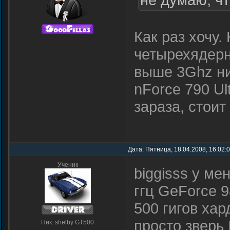
Как раз хочу.
четырехядерни
выше 3Ghz ни
nForce 790 Ul
зараза, стои
Дата: Пятница, 18.04.2008, 16:02:
Ученик
biggisss у ме
ггц GeForce 
500 гигов хар
просто зверь 
Ник: shelby GT500