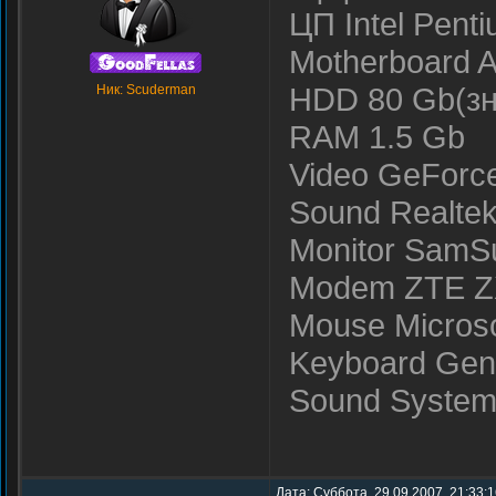
ЦП Intel Pent
Motherboard 
HDD 80 Gb(зна
Ник: Scuderman
RAM 1.5 Gb
Video GeForce
Sound Realte
Monitor SamS
Modem ZTE ZX
Mouse Microsof
Keyboard Gen
Sound System 
Дата: Суббота, 29.09.2007, 21:33: