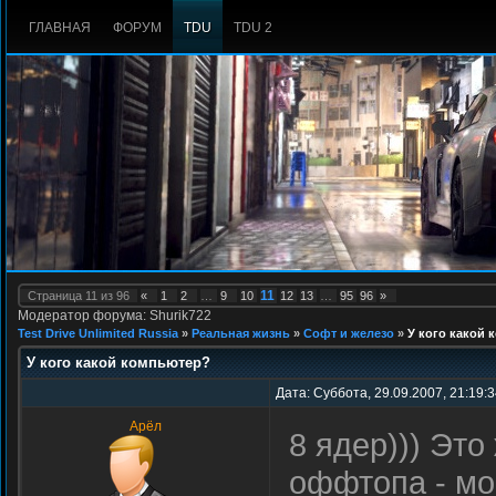
ГЛАВНАЯ
ФОРУМ
TDU
TDU 2
11
Страница
11
из
96
«
1
2
…
9
10
12
13
…
95
96
»
Модератор форума: Shurik722
Test Drive Unlimited Russia
»
Реальная жизнь
»
Софт и железо
»
У кого какой
У кого какой компьютер?
Дата: Суббота, 29.09.2007, 21:19:
Арёл
8 ядер))) Это
оффтопа - мо