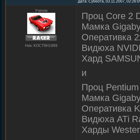
Дата: Суббота, 03.11.2007, 02:26:
Ученик
Проц Core 2 
Мамка Gigab
Оперативка 
Видюха NVID
Ник: KOCT9H1989
Хард SAMSU
и
Проц Pentium
Мамка Gigab
Оперативка 
Видюха ATi R
Харды Western