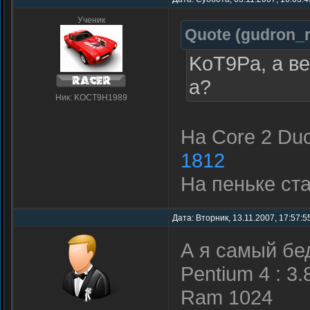
Ученик
Quote
(
gudron_
KoT9Pa, а в
а?
Ник: KOCT9H1989
На Core 2 Du
1812
На пеньке ст
Дата: Вторник, 13.11.2007, 17:57:
А я самый б
Pentium 4 : 3
Ram 1024