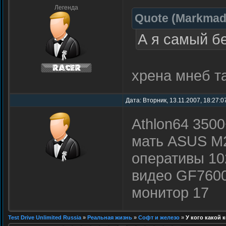
Легенда
Quote
(
Markma
А я самый б
хрена мнеб та
Дата: Вторник, 13.11.2007, 18:27:
Athlon64 350
мать ASUS M
оперативы 10
видео GF760
монитор 17
Test Drive Unlimited Russia
»
Реальная жизнь
»
Софт и железо
»
У кого какой