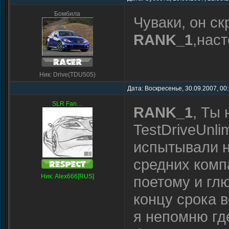
Бомбила
Чуваки, он с
RANK_1
,нас
Ник: Drive(TDU505)
Дата: Воскресенье, 30.09.2007, 00
SLR Fan…
RANK_1
, Ты
TestDriveUnli
испытывали н
средних комп
Ник: Alex666[RUS]
поетому и глю
концу срока 
я непомню где