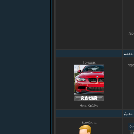
[/sp
Дата:
Гонщик
пфф
Ник: Kn1Fe
Дата:
Бомбила
Qu
П