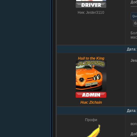
До
-----
Ник: Jester3110
Qu
б
Бол
мас
Дата:
Hail to the King
Jes
Ник: Zichain
Дата:
Профи
воп
До