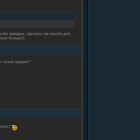
лее аркадны, сделаны так сказать для
льно больше))
не только оружие?
купать?