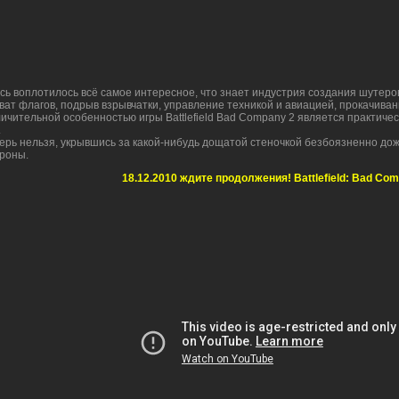
сь воплотилось всё самое интересное, что знает индустрия создания шутеро
ват флагов, подрыв взрывчатки, управление техникой и авиацией, прокачиван
ичительной особенностью игры Battlefield Bad Company 2 является практиче
.
ерь нельзя, укрывшись за какой-нибудь дощатой стеночкой безбоязненно дож
роны.
18.12.2010 ждите продолжения! Battlefield: Bad Co