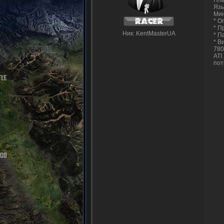
Пла
Язы
Мин
* О
* П
Ник: KentMasterUA
* П
* В
780
ATI
пот