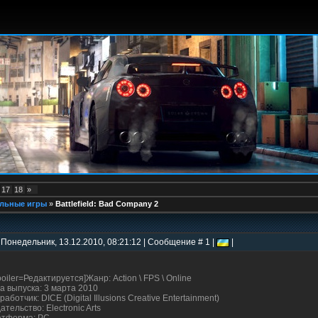
17
18
»
льные игры
»
Battlefield: Bad Company 2
 Понедельник, 13.12.2010, 08:21:12 | Сообщение # 1 |
|
ooiler=Редактируется]Жанр: Action \ FPS \ Online
а выпуска: 3 марта 2010
работчик: DICE (Digital Illusions Creative Entertainment)
ательство: Electronic Arts