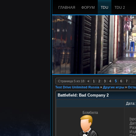
ГЛАВНАЯ
ФОРУМ
TDU
TDU 2
5
Страница
5
из
18
«
1
2
3
4
6
7
…
Test Drive Unlimited Russia
»
Другие игры
»
Оста
Battlefield: Bad Company 2
Дата:
Бомбила
[sp
Дат
Раз
Изд