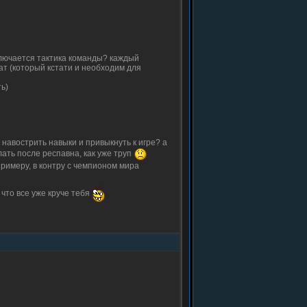
ключается тактика команды? каждый
чат (который кстати и необходим для
ть)
 навострить навыки и привыкнуть к игре? а
ать после респавна, как уже труп
 примеру, в контру с чемпионом мира
 что все уже круче тебя