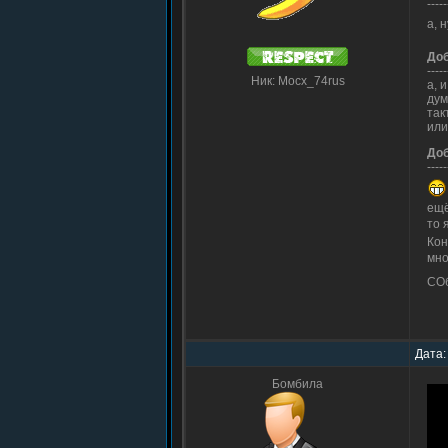
-----
а, 
До
-----
Ник: Mocx_74rus
а, 
дум
так
или
До
-----
ещё
то 
Кон
мно
СОб
Дата:
Бомбила