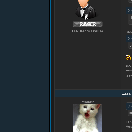
Qu
Н
Ч
Ник: KentMasterUA
гла
Qu
B
До
-----
и т
Дата:
Ученик
Qu
к
Гар
Чем