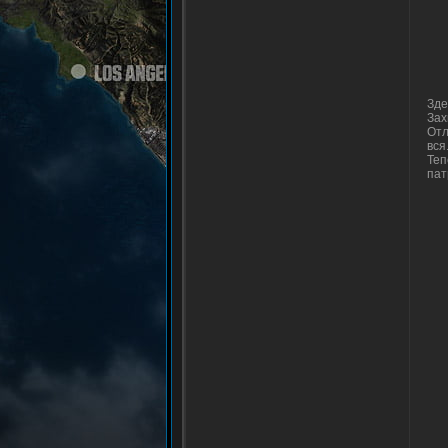
Зде
Зах
Отл
вся
Теп
пат