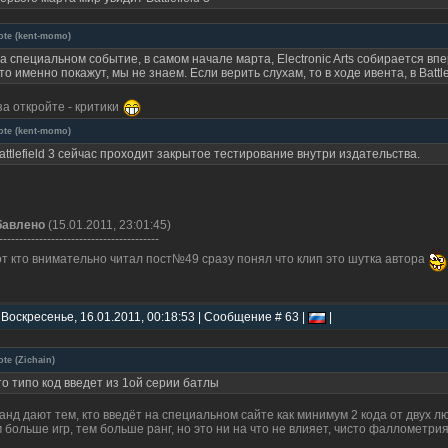
ote
(
kent-momo
)
а специальном событие, в самом начале марта, Electronic Arts собирается впе
то именно покажут, мы не знаем. Если верить слухам, то в ходе ивента, в Battl
за откройте - критики
ote
(
kent-momo
)
attlefield 3 сейчас проходит закрытое тестирование внутри издательства.
бавлено
(15.01.2011, 23:01:45)
----------------------------------------
от кто внимательно читал пост№49 сразу понял что клип это шутка автора
 Воскресенье, 16.01.2011, 00:18:53 | Сообщение # 63 |
|
ote
(
Zichain
)
то типо код введет из 1ой серии батлы
анд дают тем, кто введёт на специальном сайте как минимум 2 кода от двух л
 больше игр, тем больше ранг, но это ни на что не влияет, чисто фаллометрия