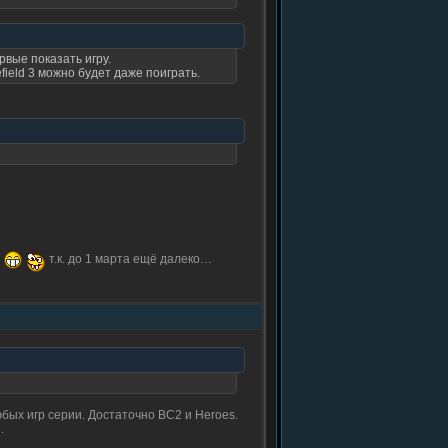
рвые показать игру.
efield 3 можно будет даже поиграть.
т.к. до 1 марта ещё далеко…
юбых игр серии. Достаточно BC2 и Heroes.
.