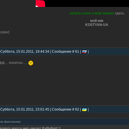
купить ключ к игре можно
здесь
мой ник
KOSTYAN-UA
ooiler]
 Суббота, 15.01.2011, 19:44:34 | Сообщение # 61 |
|
ф.... понятно.....
 Суббота, 15.01.2011, 23:01:45 | Сообщение # 62 |
|
ote
(
kent-momo
)
ервого марта мир увидит Battlefield 3