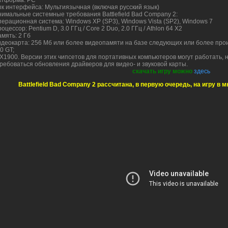
тформа: PC
к интерфейса: Мультиязычная (включая русский язык)
имальные системные требования Battlefield Bad Company 2:
перационная система: Windows XP (SP3), Windows Vista (SP2), Windows 7
роцессор: Pentium D, 3.0 ГГц / Core 2 Duo, 2.0 ГГц / Athlon 64 X2
амять: 2 Гб
идеокарта: 256 Мб или более видеопамяти на базе следующих или более про
0 GT;
 X1900. Версии этих чипсетов для портативных компьютеров могут работать, 
ребоваться обновления драйверов для видео- и звуковой карты.
скачать игру можно
здесь
Battlefield Bad Company 2 рассчитана, в первую очередь, на игру в