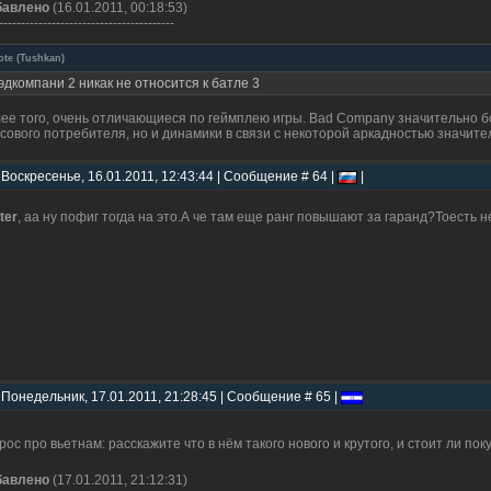
бавлено
(16.01.2011, 00:18:53)
----------------------------------------
ote
(
Tushkan
)
эдкомпани 2 никак не относится к батле 3
ее того, очень отличающиеся по геймплею игры. Bad Company значительно бо
сового потребителя, но и динамики в связи с некоторой аркадностью значите
 Воскресенье, 16.01.2011, 12:43:44 | Сообщение # 64 |
|
ter
, аа ну пофиг тогда на это.А че там еще ранг повышают за гаранд?Тоесть 
 Понедельник, 17.01.2011, 21:28:45 | Сообщение # 65 |
рос про вьетнам: расскажите что в нём такого нового и крутого, и стоит ли по
бавлено
(17.01.2011, 21:12:31)