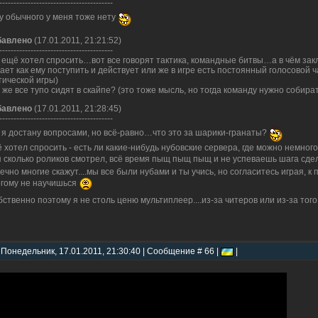
----------------------------------------
ну обычного у меня тоже нету
бавлено
(17.01.2011, 21:21:52)
----------------------------------------
и ещё хотел спросить…вот все говорят тактика, командные битвы…а в чём за
ает как ему поступить и действует или же в игре есть постоянный голосовой 
тической игры)
 же все тупо сидят в скайпе? (это тоже мысль, но тогда команду нужно собира
бавлено
(17.01.2011, 21:28:45)
----------------------------------------
я достану вопросами, но всё-равно…что это за шарики-гранаты?
 хотел спросить - есть ли какие-нибудь нубовские сервера, где можно немного
я сколько роликов смотрел, всё время пыщ пыщ пыщ и не успеваешь шага сдел
ечно многие скажут....мы все были нубами и ты учись, но согласитесь играя, к
гому не научишься
ственно поэтому я не столь ценю мультиплеер....из-за читеров или из-за того
 Понедельник, 17.01.2011, 21:30:40 | Сообщение # 66 |
|