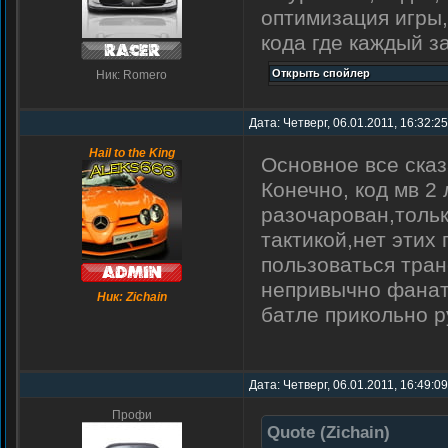
оптимизация игры,
кода где каждый з
Ник: Romero
Дата: Четверг, 06.01.2011, 16:32:2
Hail to the King
Основное все сказ
Конечно, код мв 2
разочарован,толь
тактикой,нет этих
пользоваться тра
непривычно фанат
Ник: Zichain
батле прикольно 
Дата: Четверг, 06.01.2011, 16:49:0
Профи
Quote
(
Zichain
)