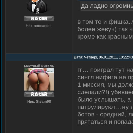
да ладно огромн
в том то и фишка.
Ник: normandec
более жевуч) так 
кроме как красны
Дата: Четверг, 06.01.2011, 10:22:4
Местный житель
гг… поиграл тут 
сингл нифига не п
1 миссия, мы долж
сделали?!) убивае
было услышать, а
Ник: Steam98
патрулируют…ну ло
ботов - средний, 
прятаться и попад