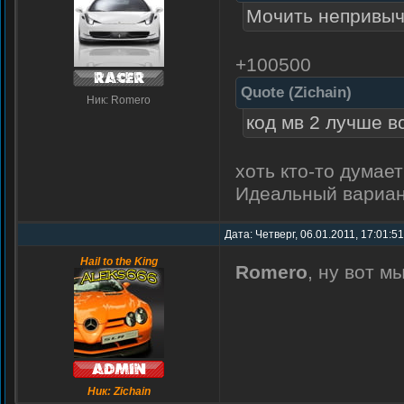
Мочить непривыч
+100500
Quote
(
Zichain
)
Ник: Romero
код мв 2 лучше в
хоть кто-то думает
Идеальный вариант
Дата: Четверг, 06.01.2011, 17:01:5
Hail to the King
Romero
, ну вот м
Ник: Zichain