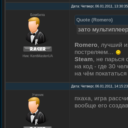
Дата: Четверг, 06.01.2011, 13:30:3
Бомбила
Quote
(
Romero
)
зато мультиплее
Romero
, лучший и
постреляем…
Ник: KentMasterUA
Steam
, не парься
на код - где 30 че
на чём покататьс
Дата: Четверг, 06.01.2011, 14:15:2
Ученик
пхаха, игра рассч
вообще его созда