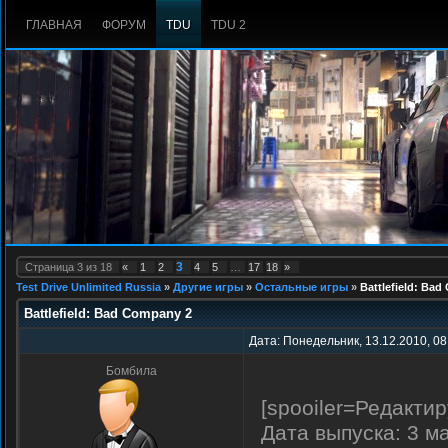
ГЛАВНАЯ
ФОРУМ
TDU
TDU 2
3
Страница
3
из
18
«
1
2
4
5
…
17
18
»
Test Drive Unlimited Russia
»
Другие игры
»
Остальные игры
»
Battlefield: Ba
Battlefield: Bad Company 2
Дата: Понедельник, 13.12.2010, 08
Бомбила
[spooiler=Редактир
Дата выпуска: 3 м