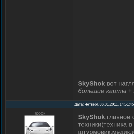
SkyShok
вот нагл
большие карты + 
Дата: Четверг, 06.01.2011, 14:51:4
Профи
SkyShok
,главное
техники(техника-в
штурмовик,медик,