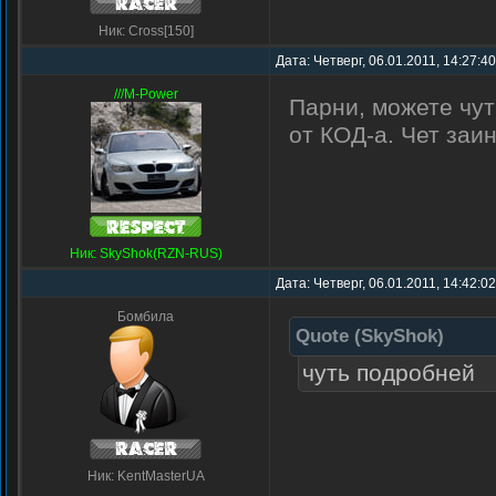
Ник: Cross[150]
Дата: Четверг, 06.01.2011, 14:27:4
///M-Power
Парни, можете чут
от КОД-а. Чет заи
Ник: SkyShok(RZN-RUS)
Дата: Четверг, 06.01.2011, 14:42:0
Бомбила
Quote
(
SkyShok
)
чуть подробней
Ник: KentMasterUA