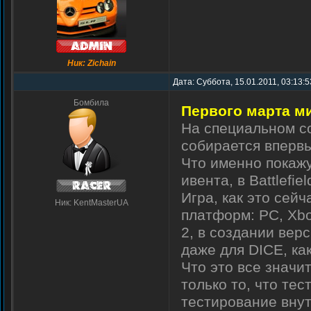
Ник: Zichain
Дата: Суббота, 15.01.2011, 03:13:
Бомбила
Первого марта мир
На специальном со
собирается впервы
Что именно покажу
ивента, в Battlefi
Игра, как это сей
Ник: KentMasterUA
платформ: PC, Xbo
2, в создании вер
даже для DICE, ка
Что это все значи
только то, что тес
тестирование внут