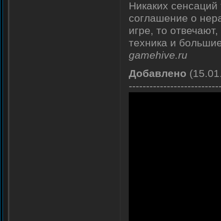
Никаких сенсаций 
соглашение о нера
игре, то отвечают,
техника и большие
gamehive.ru
Добавлено
(15.01
--------------------------