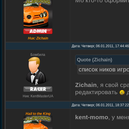
Мб кто-то оформит
Ник: Zichain
Дата: Четверг, 06.01.2011, 17:44:4
Бомбила
Quote
(
Zichain
)
список ников игр
Zichain
, я свой с
редактировать
д
Ник: KentMasterUA
Дата: Четверг, 06.01.2011, 18:37:2
Hail to the King
kent-momo
, у ме