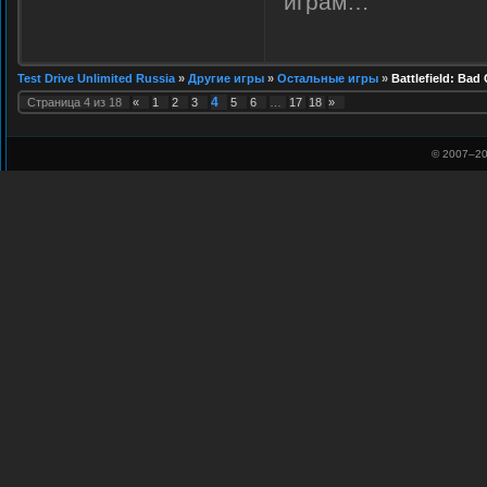
играм…
Test Drive Unlimited Russia
»
Другие игры
»
Остальные игры
»
Battlefield: Ba
4
Страница
4
из
18
«
1
2
3
5
6
…
17
18
»
© 2007–
20