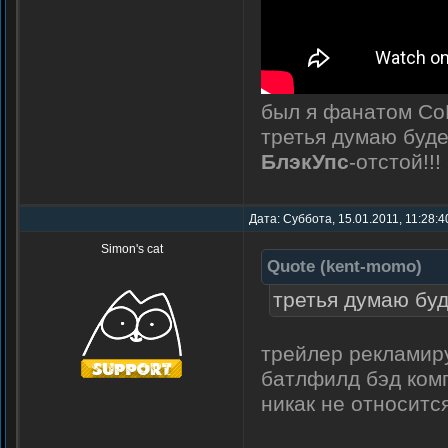
был я фанатом Co
третья думаю буд
БлэкУпс
-отстой!!
Дата: Суббота, 15.01.2011, 11:28:4
Simon's cat
Quote
(
kent-momo
)
третья думаю бу
трейлер рекламир
батлфилд бэд комп
никак не относитс