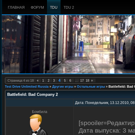
ГЛАВНАЯ
ФОРУМ
TDU
TDU 2
4
Страница
4
из
18
«
1
2
3
5
6
…
17
18
»
Test Drive Unlimited Russia
»
Другие игры
»
Остальные игры
»
Battlefield: Ba
Battlefield: Bad Company 2
Дата: Понедельник, 13.12.2010, 08
Бомбила
[spooiler=Редактир
Дата выпуска: 3 м