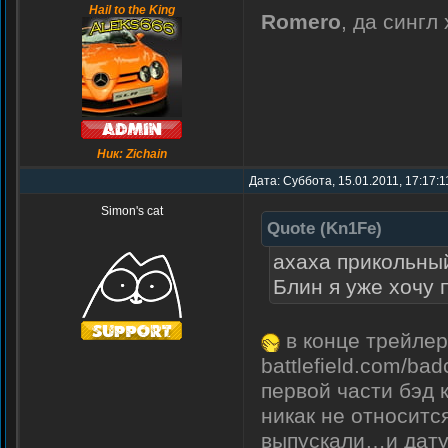
Hail to the King
Romero
, да сингл
Ник: Zichain
Дата: Суббота, 15.01.2011, 17:17:1
Simon's cat
Quote
(
Kn1Fe
)
ахаха прикольны
Блин я уже хочу 
в конце трейлер
battlefield.com/b
первой части бэд 
никак не относитс
выпускали…и дату