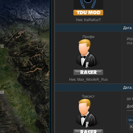
Ник: KaRaKurT
Дата:
Профи
Игр
эта
Ник: Max_WoofeR_Rus
Дата:
Таксист
да 
До
-----
Qu
K