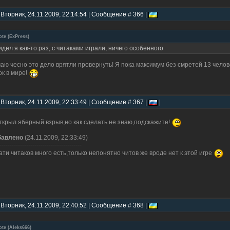
 Вторник, 24.11.2009, 22:14:54 | Сообщение # 366 |
ote
(
ExPress
)
идел я как-то раз, с читаками играли, ничего особенного
аю чесно это дело врятли провернуть! Я пока максимум без смретей 13 челов
ок в мире!
 Вторник, 24.11.2009, 22:33:49 | Сообщение # 367 |
|
ткрыл яберный взрыв,но как сделать не знаю,подскажите!
бавлено
(24.11.2009, 22:33:49)
----------------------------------------
ати читаков много есть,только непонятно читов же вроде нет к этой игре
 Вторник, 24.11.2009, 22:40:52 | Сообщение # 368 |
ote
(
Aleks666
)