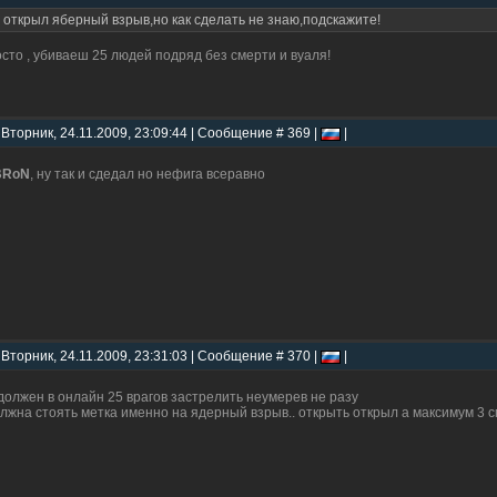
 открыл яберный взрыв,но как сделать не знаю,подскажите!
сто , убиваеш 25 людей подряд без смерти и вуаля!
 Вторник, 24.11.2009, 23:09:44 | Сообщение # 369 |
|
BRoN
, ну так и сдедал но нефига всеравно
 Вторник, 24.11.2009, 23:31:03 | Сообщение # 370 |
|
должен в онлайн 25 врагов застрелить неумерев не разу
лжна стоять метка именно на ядерный взрыв.. открыть открыл а максимум 3 