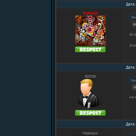
Дата:
DaNGeR
Qu
в
И с
И к
Дата:
9000th
Qu
Я
на 
Дата:
Чемпион