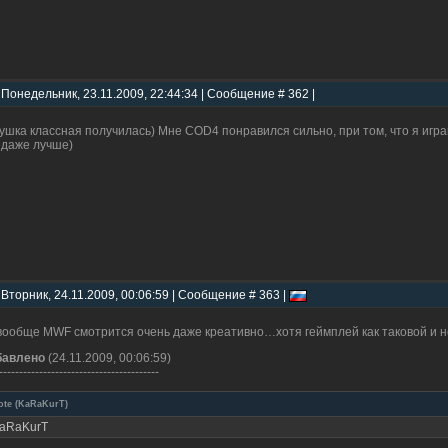
 Понедельник, 23.11.2009, 22:44:34 | Сообщение # 362 |
ушка классная получилась) Мне COD4 понравился сильно, при том, что я играю
 даже лучше)
 Вторник, 24.11.2009, 00:06:59 | Сообщение # 363 |
вообще MWF смотрится очень даже креативно…хотя геймплей как таковой и н
бавлено
(24.11.2009, 00:06:59)
----------------------------------------
ote
(
KaRaKurT
)
aRaKurT