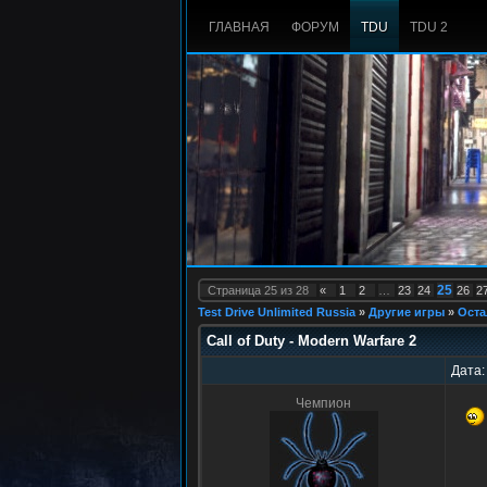
ГЛАВНАЯ
ФОРУМ
TDU
TDU 2
25
Страница
25
из
28
«
1
2
…
23
24
26
2
Test Drive Unlimited Russia
»
Другие игры
»
Оста
Call of Duty - Modern Warfare 2
Дата:
Чемпион