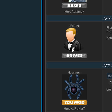
Ник: Abramov
Дата:
Ученик
Я в
АС1
по
Дата:
Чемпион
Qu
К
вот
Ник: KaRaKurT