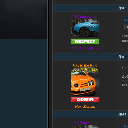
Дата:
FC Barcelona
Qu
в
Дум
игр
Ник: LeBRoN(UKR)
Дата:
Hail to the King
Я о
До
-----
Кст
Ник: Zichain
Дата:
FC Barcelona
Qu