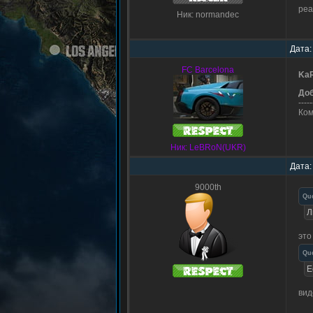
реа
Ник: normandec
Дата:
FC Barcelona
Ka
До
-----
Ком
Ник: LeBRoN(UKR)
Дата:
9000th
Qu
Л
это
Qu
Е
вид