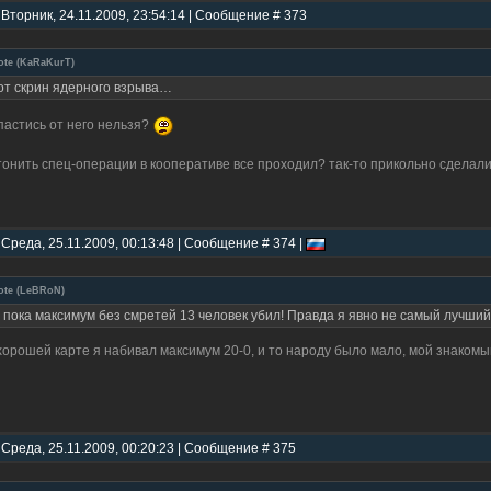
 Вторник, 24.11.2009, 23:54:14 | Сообщение # 373
ote
(
KaRaKurT
)
от скрин ядерного взрыва…
пастись от него нельзя?
тонить спец-операции в кооперативе все проходил? так-то прикольно сделал
 Среда, 25.11.2009, 00:13:48 | Сообщение # 374 |
ote
(
LeBRoN
)
 пока максимум без смретей 13 человек убил! Правда я явно не самый лучший 
хорошей карте я набивал максимум 20-0, и то народу было мало, мой знакомый 
 Среда, 25.11.2009, 00:20:23 | Сообщение # 375