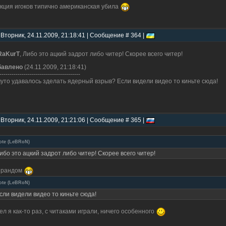
кция игоков типично американская убила
 Вторник, 24.11.2009, 21:18:41 | Сообщение # 364 |
RaKurT
, Либо это ацкий задрот либо читер! Скорее всего читер!
бавлено
(24.11.2009, 21:18:41)
----------------------------------------
уто удавалось зделать ядерный взрыв? Если видели видео то киньте сюда!
 Вторник, 24.11.2009, 21:21:06 | Сообщение # 365 |
ote
(
LeBRoN
)
ибо это ацкий задрот либо читер! Скорее всего читер!
 рандом
ote
(
LeBRoN
)
сли видели видео то киньте сюда!
ел я как-то раз, с читаками играли, ничего особенного