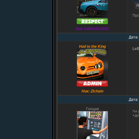
Я
Про
Ник: LeBRoN(UKR)
Дата:
Hail to the King
Le
Ник: Zichain
Дата:
Гонщик
ты 
+до