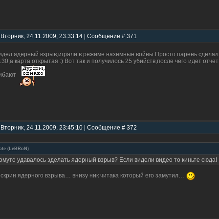
 Вторник, 24.11.2009, 23:33:14 | Сообщение # 371
идел ядерный взрыв,играли в режиме наземные войны.Просто парень сделал 
30,а карта открытая :) Вот так и получилось 25 убийств,после чего идет отчет
гибают
 Вторник, 24.11.2009, 23:45:10 | Сообщение # 372
ote
(
LeBRoN
)
омуто удавалось зделать ядерный взрыв? Если видели видео то киньте сюда!
 скрин ядерного взрыва… внизу ник читака который его замутил…