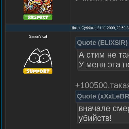
Дата: Суббота, 21.11.2009, 20:59:
Simon's cat
Quote
(
ELiXSiR
)
А стим не та
У меня эта 
+100500,така
Quote
(
xXxLeB
вначале сме
убийств!