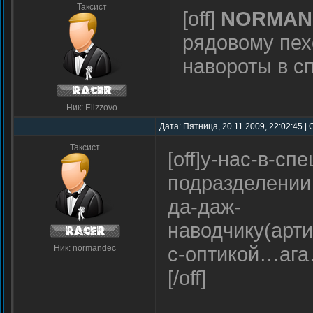
Таксист
[off]
NORMAN
рядовому пех
навороты в с
Ник: Elizzovo
Дата: Пятница, 20.11.2009, 22:02:45 |
Таксист
[off]у-нас-в-с
подразделении
да-даж-
наводчику(арт
с-оптикой…ага…
Ник: normandec
[/off]