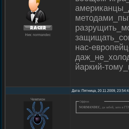
американцы_
методами_пы
разрущить_м
защищать_сов
Ник: normandec
нас-европей
даж_не_хол
йаркий-тому
Дата: Пятница, 20.11.2009, 23:54:
Чемпион
Оффтоп
NORMANDEC
, да забей, зато в Г