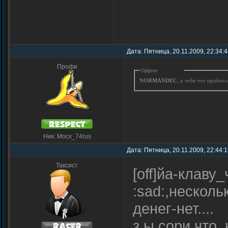
Дата: Пятница, 20.11.2009, 22:34:
Профи
Оффтоп
NORMANDEC
, у тебя что пробел
Ник: Mocx_74rus
Дата: Пятница, 20.11.2009, 22:44:
Таксист
[off]йа-клаву
:sad:,нескол
денег-нет....
з.ы.сори,что