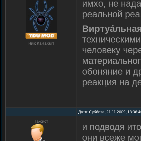
имхо, не над
реальной реа
Виртуа́льная
техническими
Ник: KaRaKurT
человеку чер
материальног
обоняние и д
реакция на де
Дата: Суббота, 21.11.2009, 18:36:
Таксист
и подводя ит
они всеже мог