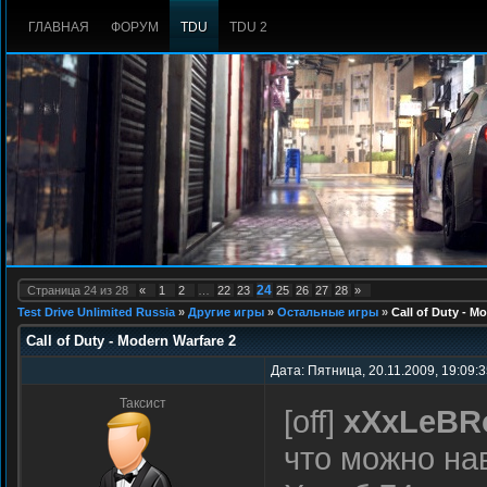
ГЛАВНАЯ
ФОРУМ
TDU
TDU 2
24
Страница
24
из
28
«
1
2
…
22
23
25
26
27
28
»
Test Drive Unlimited Russia
»
Другие игры
»
Остальные игры
»
Call of Duty - M
Call of Duty - Modern Warfare 2
Дата: Пятница, 20.11.2009, 19:09:
Таксист
[off]
xXxLeBR
что можно на