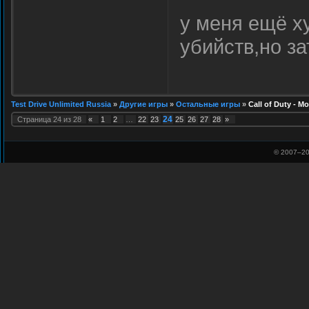
у меня ещё 
убийств,но з
Test Drive Unlimited Russia
»
Другие игры
»
Остальные игры
»
Call of Duty - M
24
Страница
24
из
28
«
1
2
…
22
23
25
26
27
28
»
© 2007–
20