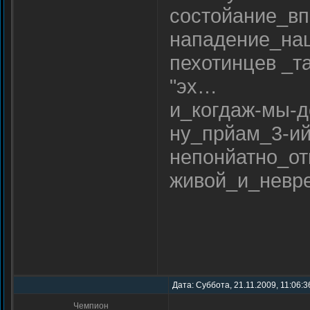
состойание_вп
нападение_наш
пехотинцев _т
"эх…
и_когдаж-мы-
ну_прйам_3-и
непонйатно_от
живой_и_невр
Дата: Суббота, 21.11.2009, 11:06:
Чемпион