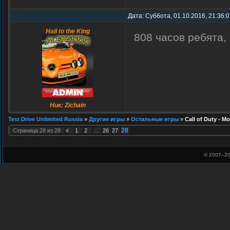
Дата: Суббота, 01.10.2016, 21:36:
Hail to the King
808 часов ребята,
Ник: Zichain
Test Drive Unlimited Russia
»
Другие игры
»
Остальные игры
»
Call of Duty - M
28
Страница
28
из
28
«
1
2
…
26
27
© 2007–
20