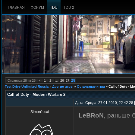
ГЛАВНАЯ
ФОРУМ
TDU
TDU 2
28
Страница
28
из
28
«
1
2
…
26
27
Test Drive Unlimited Russia
»
Другие игры
»
Остальные игры
»
Call of Duty - M
Call of Duty - Modern Warfare 2
Дата: Среда, 27.01.2010, 22:42:28
Simon's cat
LeBRoN
, раньше 