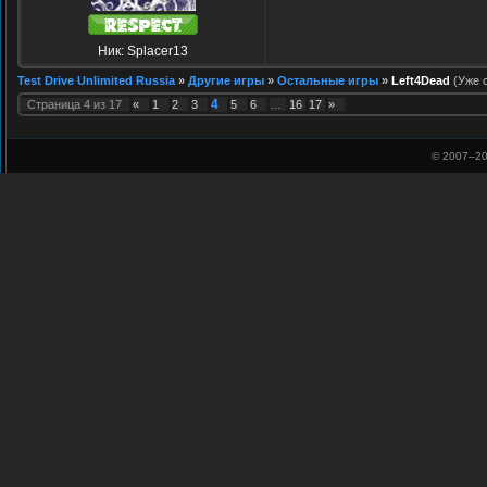
Ник: Splacer13
Test Drive Unlimited Russia
»
Другие игры
»
Остальные игры
»
Left4Dead
(Уже 
4
Страница
4
из
17
«
1
2
3
5
6
…
16
17
»
© 2007–
20