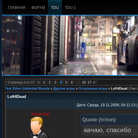
ГЛАВНАЯ
ФОРУМ
TDU
TDU 2
4
Страница
4
из
17
«
1
2
3
5
6
…
16
17
»
Test Drive Unlimited Russia
»
Другие игры
»
Остальные игры
»
Left4Dead
(Уже 
Left4Dead
Дата: Среда, 19.11.2008, 04:11:13 
Ferrari Fan
Quote
(
triton
)
качаю, спасибо