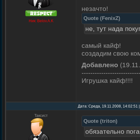
незачто!
Quote
(
FenixZ
)
Ник: Belov.A.K
не, тут нада поку
самый кайф!
создадим свою ко
Добавлено
(19.11.
--------------------------
Игрушка кайф!!!!
Дата: Среда, 19.11.2008, 14:02:51
Таксист
Quote
(
triton
)
обязательно пога