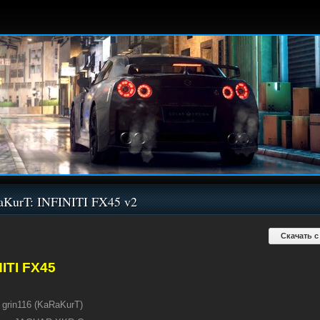
KurT: INFINITI FX45 v2
Скачать с
NITI FX45
grin116 (KaRaKurT)