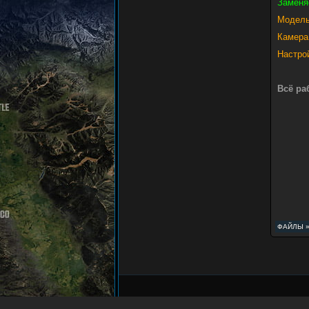
Заменя
Модель
Камера
Настро
Всё ра
ФАЙЛЫ