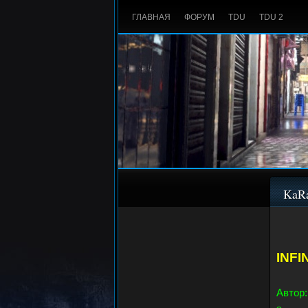
ГЛАВНАЯ
ФОРУМ
TDU
TDU 2
KaRa
INFI
Автор: