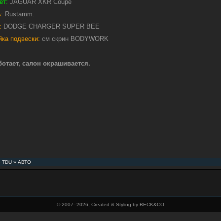
ет:
JAGUAR XKR Coupe
:
Rustamm.
:
DODGE CHARGER SUPER BEE
йка подвески:
см скрин BODYWORK
ботает, салон окрашивается.
»
TDU
»
АВТО
© 2007–
2026, Created & Styling by BECK&CO