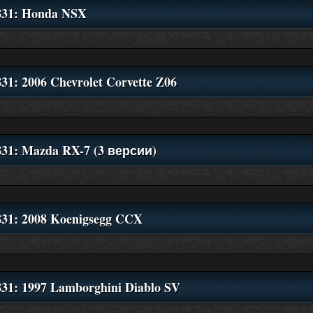
831: Honda NSX
831: 2006 Chevrolet Corvette Z06
831: Mazda RX-7 (3 версии)
831: 2008 Koenigsegg CCX
831: 1997 Lamborghini Diablo SV