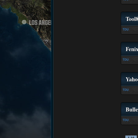
Tool
TDU
Feni
TDU
Yahoo
TDU
Bull
TDU
1-10