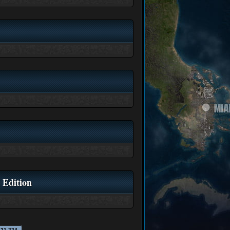
 Edition
221-224