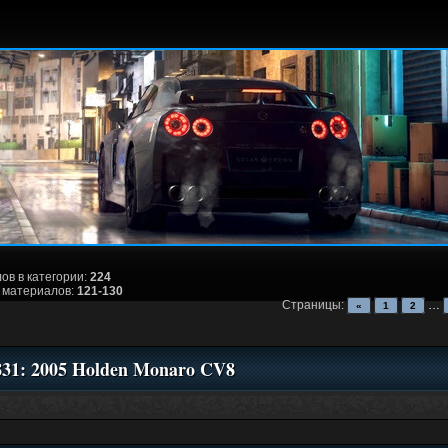
ов в категории:
224
 материалов:
121-130
Страницы:
…
«
1
2
831: 2005 Holden Monaro CV8