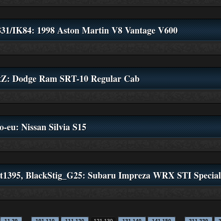
831/IK84: 1998 Aston Martin V8 Vantage V600
xZ: Dodge Ram SRT-10 Regular Cab
-eu: Nissan Silvia S15
et1395, BlackStig_G25: Subaru Impreza WRX STI Special
…
…
11-20
101-110
111-120
121-130
131-140
141-150
211-220