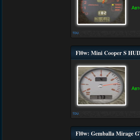
Авт
TDU
Fl0w: Mini Cooper S HU
Авт
TDU
Fl0w: Gemballa Mirage 