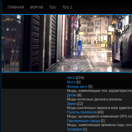
ГЛАВНАЯ
ФОРУМ
TDU
TDU 2
Авто
[224]
Мото
[0]
Физика авто
[5]
Моды, заменяющие тех. характеристи
Диски
[8]
Моды колесных дисков и резины
Звуки
[22]
Моды различных звуков в игре (двигате
Панель приборов
[40]
Моды, касающиеся изменения GPS сп
Окружающая среда
[2]
Моды, заменяющие времена года, пого
Траффик
[1]