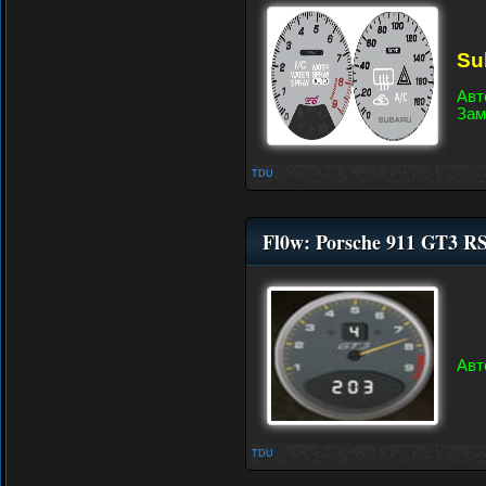
Su
Авт
Зам
TDU
Fl0w: Porsche 911 GT3 
Авт
TDU