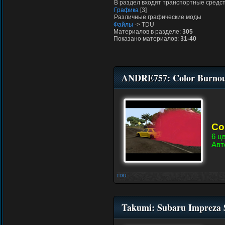
В раздел входят транспортные средс
Графика
[3]
Различные графические моды
Файлы
-> TDU
Материалов в разделе:
305
Показано материалов:
31-40
ANDRE757: Color Burno
Co
6 ц
Авт
TDU
Takumi: Subaru Impreza