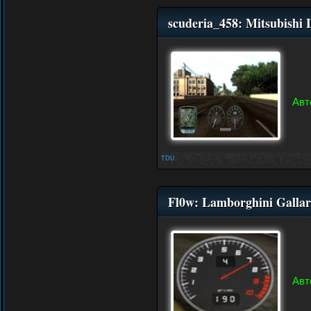
scuderia_458: Mitsubishi
Авт
TDU
Fl0w: Lamborghini Galla
Авт