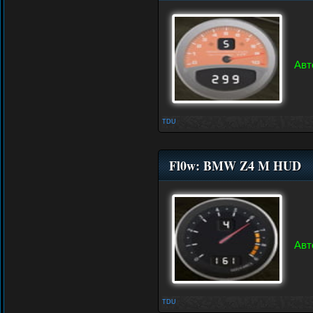
Авт
TDU
Fl0w: BMW Z4 M HUD
Авт
TDU