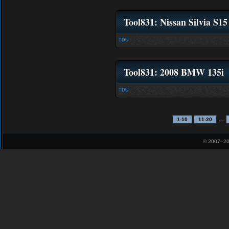
Tool831: Nissan Silvia S15
TDU
Tool831: 2008 BMW 135i
TDU
…
1-10
11-20
© 2007–
20