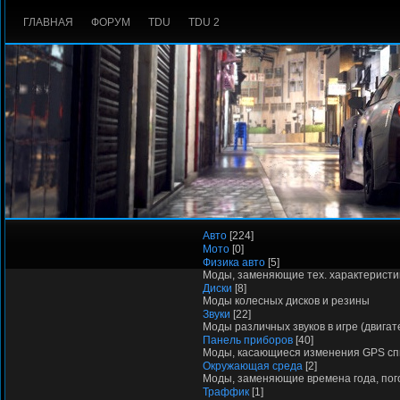
ГЛАВНАЯ
ФОРУМ
TDU
TDU 2
Авто
[224]
Мото
[0]
Физика авто
[5]
Моды, заменяющие тех. характеристи
Диски
[8]
Моды колесных дисков и резины
Звуки
[22]
Моды различных звуков в игре (двигате
Панель приборов
[40]
Моды, касающиеся изменения GPS сп
Окружающая среда
[2]
Моды, заменяющие времена года, пого
Траффик
[1]