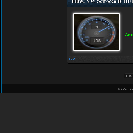
Fl0w: VW Scirocco R HU
Авт
TDU
1-10
© 2007–
20