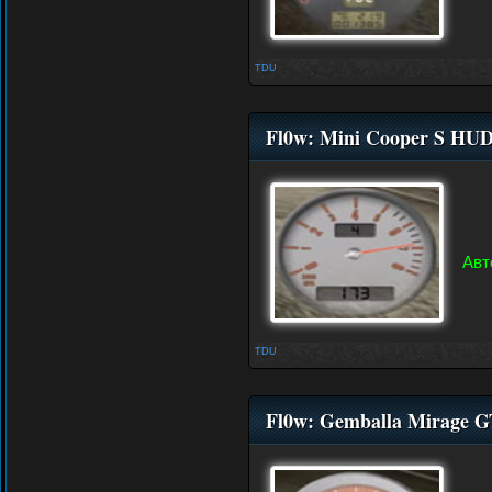
TDU
Fl0w: Mini Cooper S HU
Авт
TDU
Fl0w: Gemballa Mirage 