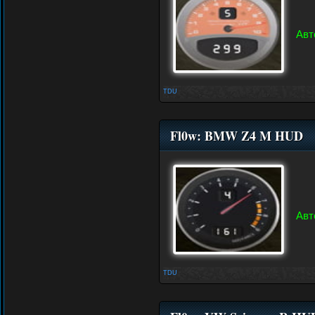
Авт
TDU
Fl0w: BMW Z4 M HUD
Авт
TDU