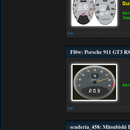
Su
Авт
Зам
TDU
Fl0w: Porsche 911 GT3 
Авт
TDU
scuderia_458: Mitsubishi