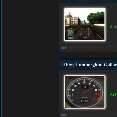
Авт
TDU
Fl0w: Lamborghini Galla
Авт
TDU