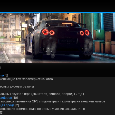
]
вто
[5]
меняющие тех. характеристики авто
есных дисков и резины
ичных звуков в игре (двигателя, сигнала, природы и т.д.)
риборов
[40]
сающиеся изменения GPS спидометра и тахометра на внешней камере
щая среда
[2]
меняющие времена года, погодные условия, асфальт и т.п
[1]