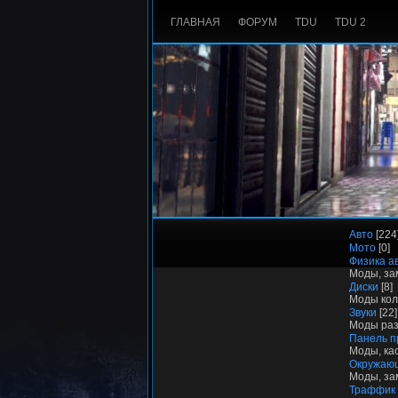
ГЛАВНАЯ
ФОРУМ
TDU
TDU 2
Авто
[224
Мото
[0]
Физика а
Моды, за
Диски
[8]
Моды кол
Звуки
[22]
Моды разл
Панель п
Моды, ка
Окружаю
Моды, за
Траффик