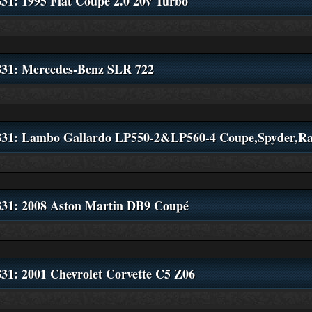
831: 1995 Fiat Coupe 2.0 20v Turbo
831: Mercedes-Benz SLR 722
831: Lambo Gallardo LP550-2&LP560-4 Coupe,Spyder,R
831: 2008 Aston Martin DB9 Coupé
831: 2001 Chevrolet Corvette C5 Z06