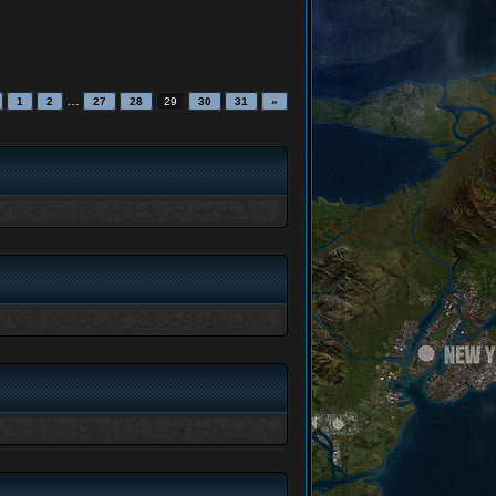
…
1
2
27
28
29
30
31
»