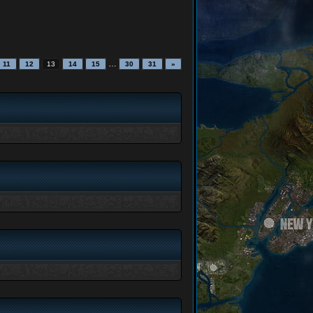
…
11
12
13
14
15
30
31
»