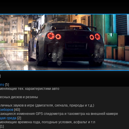
]
вто
[5]
меняющие тех. характеристики авто
есных дисков и резины
ичных звуков в игре (двигателя, сигнала, природы и т.д.)
риборов
[40]
сающиеся изменения GPS спидометра и тахометра на внешней камере
щая среда
[2]
меняющие времена года, погодные условия, асфальт и т.п
[1]