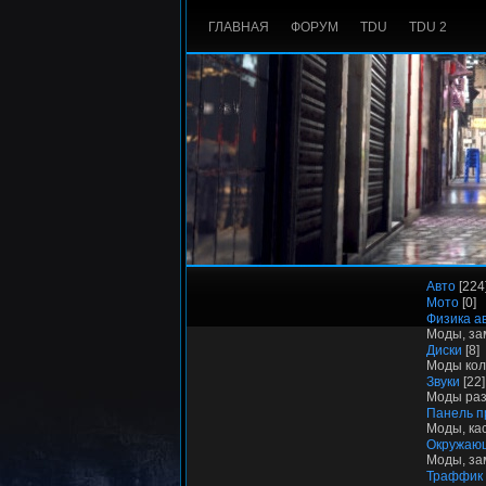
ГЛАВНАЯ
ФОРУМ
TDU
TDU 2
Авто
[224
Мото
[0]
Физика а
Моды, за
Диски
[8]
Моды кол
Звуки
[22]
Моды разл
Панель п
Моды, ка
Окружаю
Моды, за
Траффик