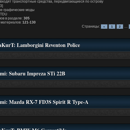
 входят транспортные средства, передвигающиеся по острову
[3]
е графические моды
 TDU
ов в разделе:
305
 материалов:
121-130
Страницы:
…
«
1
2
KurT: Lamborgini Reventon Police
mi: Subaru Impreza STi 22B
mi: Mazda RX-7 FD3S Spirit R Type-A