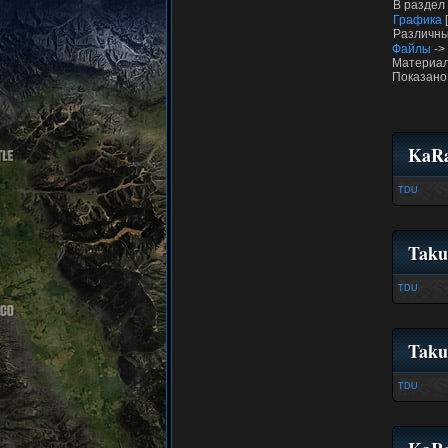
В раздел
Графика
Различны
Файлы
->
Материал
Показано
KaRa
TDU
Taku
TDU
Taku
TDU