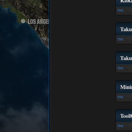
KaRa
TDU
Taku
TDU
Taku
TDU
Mini
TDU
Tool
TDU