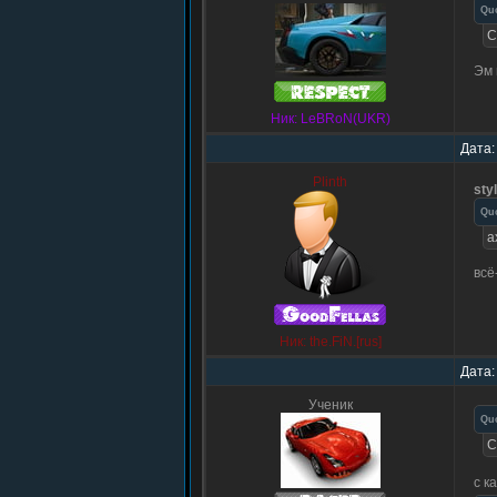
Qu
С
Эм 
Ник: LeBRoN(UKR)
Дата:
Plinth
sty
Qu
а
всё
Ник: the.FiN.[rus]
Дата:
Ученик
Qu
С
с к