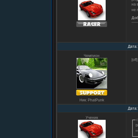
на 
не 
До
-----
Дата:
Чемпион
[off
Ник: PhatPunk
Дата:
Ученик
О
D
н