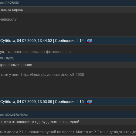
ote
(
ANDRON
)
 языка сорвал.
непонял?
 Суббота, 04.07.2009, 13:44:52 | Сообщение # 14 |
lya
, ты просто знаешь азы фотошопа, но
ote
(
stylya
)
хрененные знания
-таки у него: https://forumplayers.com/index/8-2630
 Суббота, 04.07.2009, 13:53:09 | Сообщение # 15 |
ote
(
xXxLeBRoNxXx
)
 таким отношением к делу далеко не заедеш!
аким делом ? Не нравится пускай не просят. Мне то че ? Это не дело,это так