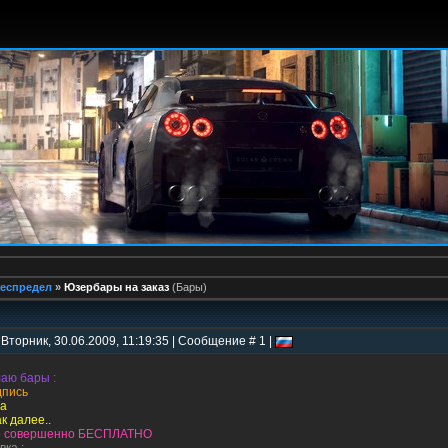
еспредел
»
Юзербары на заказ
(Бары)
 Вторник, 30.06.2009, 11:19:35 | Сообщение # 1 |
аю бары :
пись
ва
ак далее..
о совершенно БЕСПЛАТНО