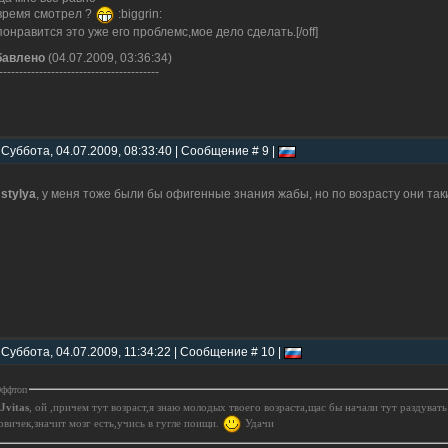
время смотрел ?
:biggrin:
понравится это уже его проблемс,мое дело сделать.[/off]
бавлено
(04.07.2009, 03:36:34)
----------------------------------------
 Суббота, 04.07.2009, 08:33:40 | Сообщение # 9 |
]
stylya
, у меня тоже были бы офигенные знания жабы, но по возрасту они так
 Суббота, 04.07.2009, 11:34:22 | Сообщение # 10 |
ффтоп
Jvitas
, ой ,причем тут возраст,я знаю молодых твоего возраста,щас бы начали тут раздувать
овичек,значит мозг есть,учись в гугле поищи.
Удачи