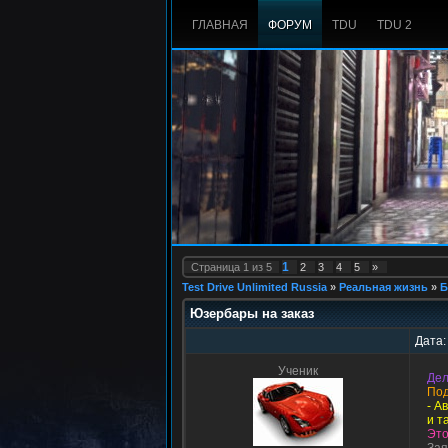
ГЛАВНАЯ
ФОРУМ
TDU
TDU 2
1
Страница
1
из
5
2
3
4
5
»
Test Drive Unlimited Russia
»
Реальная жизнь
»
Б
Юзербары на заказ
Дата:
Ученик
Дел
Под
- А
и т
Эт