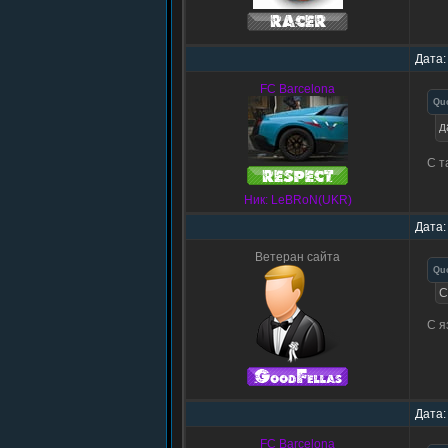
Дата:
FC Barcelona
Qu
д
С т
Ник: LeBRoN(UKR)
Дата:
Ветеран сайта
Qu
С
С я
Дата:
FC Barcelona