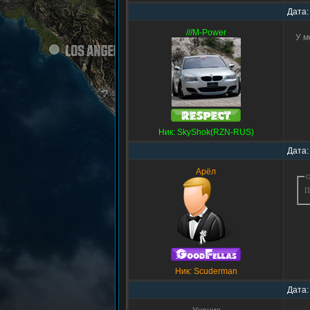
Дата:
///M-Power
У м
Ник: SkyShok(RZN-RUS)
Дата:
Арёл
О
П
Ник: Scuderman
Дата: