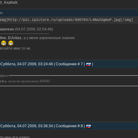
d_Asphalt
,
de
img]http://pic.ipicture.ru/uploads/090704/L4BA2UgmuP.jpg[/img]
бавлено
(04.07.2009, 02:54:48)
----------------------------------------
line
,
DJvitas
, а у меня ахрененные знания.
огайте мне то че.
 Суббота, 04.07.2009, 03:24:46 | Сообщение # 7 |
|
ффтоп
tylya
, полоски крупноваты ИМХО
 Суббота, 04.07.2009, 03:36:34 | Сообщение # 8 |
f]да мне все равно