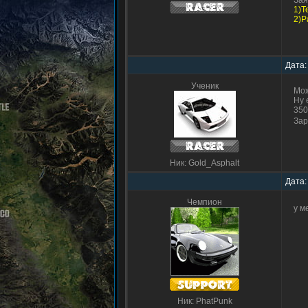
Зая
1)Т
2)Р
Дата:
Ученик
Мож
Ну 
350
Зар
Ник: Gold_Asphalt
Дата:
Чемпион
у м
Ник: PhatPunk