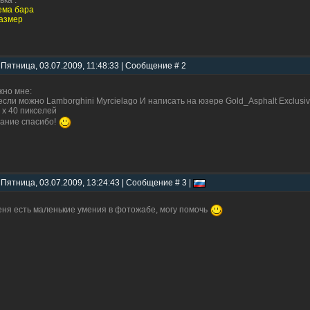
вка :
ема бара
азмер
 Пятница, 03.07.2009, 11:48:33 | Сообщение # 2
но мне:
если можно Lamborghini Myrcielago И написать на юзере Gold_Asphalt Exclusiv
 x 40 пикселей
ание спасибо!
 Пятница, 03.07.2009, 13:24:43 | Сообщение # 3 |
еня есть маленькие умения в фотожабе, могу помочь