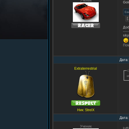
Ученик
Gol
Co
[
До
-----
sky
Пом
Дата:
Extraterrestrial
О
s
Ник: StrelX
Дата:
Ученик
[of