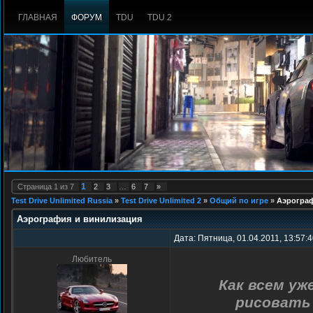
ГЛАВНАЯ
ФОРУМ
TDU
TDU 2
1
Страница
1
из
7
2
3
…
6
7
»
Test Drive Unlimited Russia
»
Test Drive Unlimited 2
»
Общий по игре
»
Аэрограф
Аэрография и винилизация
Дата: Пятница, 01.04.2011, 13:57:
Любитель
Как всем уж
рисовать