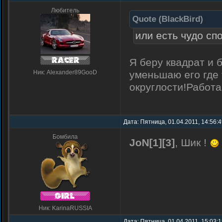
Любитель
Quote
(
BlackBird
)
или есть чудо сп
Я беру квадрат и 
Ник: Alexander89GooD
уменьшаю его где 
округлости!Работа
Дата: Пятница, 01.04.2011, 14:56:
Бомбила
JoN[1][3]
, Шик !
Ник: KarinaRUSSIA
Дата: Пятница, 01.04.2011, 15:03: