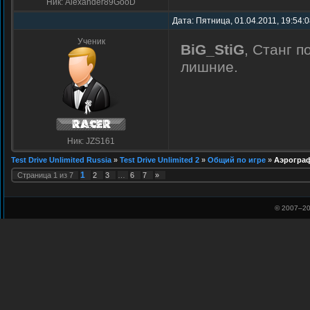
Ник: Alexander89GooD
Дата: Пятница, 01.04.2011, 19:54:
Ученик
BiG_StiG
, Станг п
лишние.
Ник: JZS161
Test Drive Unlimited Russia
»
Test Drive Unlimited 2
»
Общий по игре
»
Аэрограф
1
Страница
1
из
7
2
3
…
6
7
»
© 2007–
20