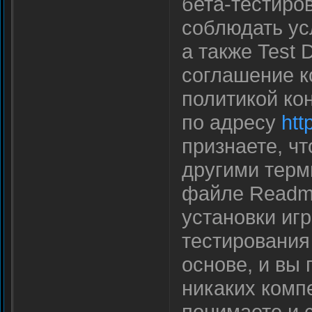
бета-тестиро
соблюдать ус
а также Test 
соглашение ко
политикой ко
по адресу
htt
признаете, чт
другими терм
файле Readme
установки иг
тестирования
основе, и вы 
никаких комп
понимаете и с