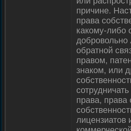
или распрост
причине. Нас
права собств
какому-либо о
добровольно A
обратной свя
правом, пате
знаком, или 
собственност
сотрудничать 
права, права
собственность
лицензиатов 
коммерческой