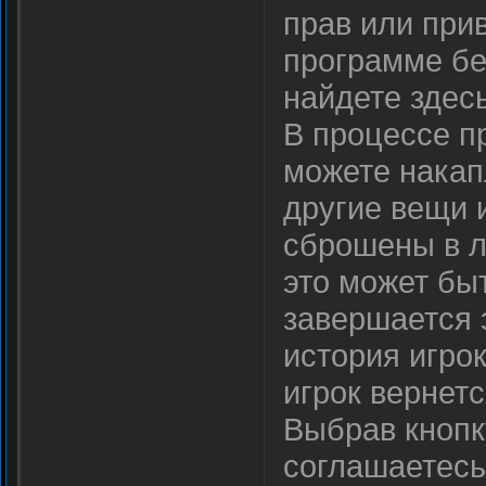
прав или при
программе бе
найдете здесь
В процессе п
можете накап
другие вещи и
сброшены в л
это может бы
завершается э
история игро
игрок вернетс
Выбрав кнопку
соглашаетесь,