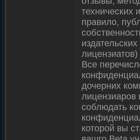
отзывы, мето
технических 
правило, пуб
собственность
издательских
лицензиатов)
Все перечисл
конфиденциал
дочерних ком
лицензиаров 
соблюдать ко
конфиденциал
которой вы с
вашго Beta уч