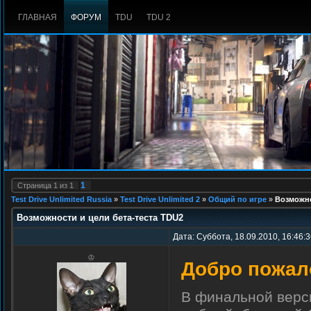
ГЛАВНАЯ
ФОРУМ
TDU
TDU 2
1
Страница
1
из
1
Test Drive Unlimited Russia
»
Test Drive Unlimited 2
»
Общий по игре
»
Возможно
Возможности и цели бета-теста TDU2
Дата: Суббота, 18.09.2010, 16:46:
♔
Добро пожал
В финальной верси