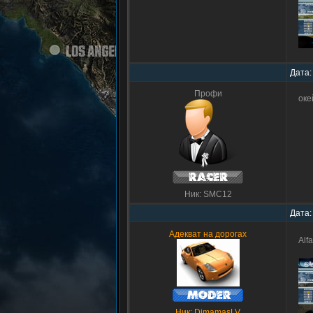
Дата:
Профи
оке
Ник: SMC12
Дата:
Адекват на дорогах
Alf
Ник: DimamasLV