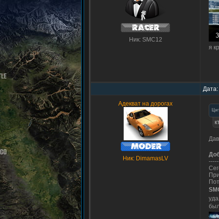
Ник: SMC12
я к
Дата:
Адекват на дорогах
Ци
к
Дав
До
Ник: DimamasLV
-----
Сег
При
Пот
SM
уда
был