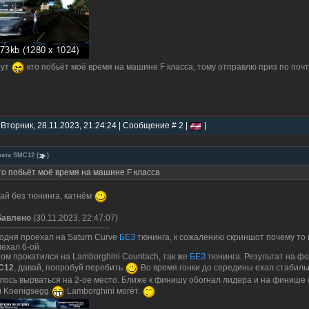
рут
кто побьёт моё время на машине F класса, тому отправлю приз по поч
 Вторник, 28.11.2023, 21:24:24 | Сообщение # 2 |
|
тата
SMC12
(
)
то побьёт моё время на машине F класса
ай без тюнинга, катнём
бавлено
(30.11.2023, 22:47:07)
----------------------------------------
одня проехал на Saturn Curve
БЕЗ
тюнинга, к сожалению скриншот почему то н
ехал 6-ой.
ом прокатился на Lamborghini Countach, так же
БЕЗ
тюнинга. Результат на фо
C12
, давай, попробуй перебить
Во время гонки до середины ехал стабильн
лось вырваться на 2-ое место. Ближе к финишу обогнал лидера и на финише о
 Koenigsegg
Lamborghini могёт.