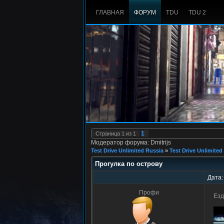
ГЛАВНАЯ
ФОРУМ
TDU
TDU 2
1
Страница
1
из
1
Модератор форума: Dmitrijs
Test Drive Unlimited Russia
»
Test Drive Unlimited
Прогулка по острову
Дата:
Профи
Ез