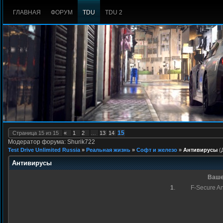
ГЛАВНАЯ
ФОРУМ
TDU
TDU 2
15
Страница
15
из
15
«
1
2
…
13
14
Модератор форума: Shurik722
Test Drive Unlimited Russia
»
Реальная жизнь
»
Софт и железо
»
Антивирусы
(
Антивирусы
Ваше
1
.
F-Secure An