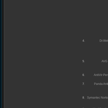
4
.
Dr.We
5
.
AVG
6
.
AntiVir Pe
7
.
Panda Anti
8
.
Symantec Norton