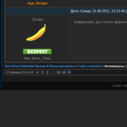
Ник: Zichain
Дата: Среда, 31.08.2011, 23:23:40
Профи
Нифигасебе, да я почти эффек
Ник: Mocx_74rus
Test Drive Unlimited Russia
»
Реальная жизнь
»
Софт и железо
»
Антивирусы
(
15
Страница
15
из
15
«
1
2
…
13
14
© 2007–
20