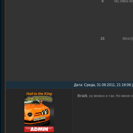
9
.
Mc.Affee An
10
.
Мозг))
Дата: Среда, 31.08.2011, 21:18:08
Hail to the King
BriaN
, ну можно и так. Но меня