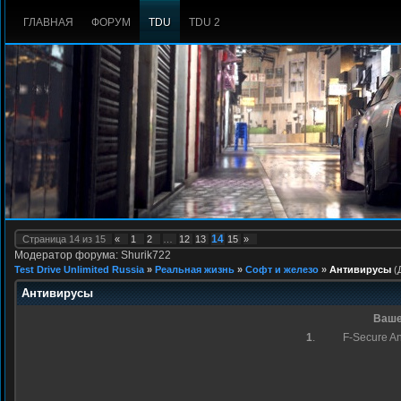
ГЛАВНАЯ
ФОРУМ
TDU
TDU 2
14
Страница
14
из
15
«
1
2
…
12
13
15
»
Модератор форума: Shurik722
Test Drive Unlimited Russia
»
Реальная жизнь
»
Софт и железо
»
Антивирусы
(
Антивирусы
Ваше
1
.
F-Secure An