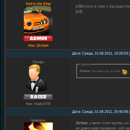
Hail to the King
[off]Кстати, я тоже 1 год сидел
[/off]
Ник: Zichain
Дата: Среда, 31.08.2011, 19:26:03
Профи
Оффтоп
Zichain
, ты один год, а я три.
Ник: VitaliyGTR
Дата: Среда, 31.08.2011, 20:40:08
Чемпион
Zichain
, у меня стоит каспер, н
не давно комп проверял - всё ч