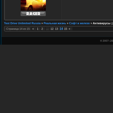
Test Drive Unlimited Russia
»
Реальная жизнь
»
Софт и железо
»
Антивирусы
(
14
Страница
14
из
15
«
1
2
…
12
13
15
»
© 2007–
20