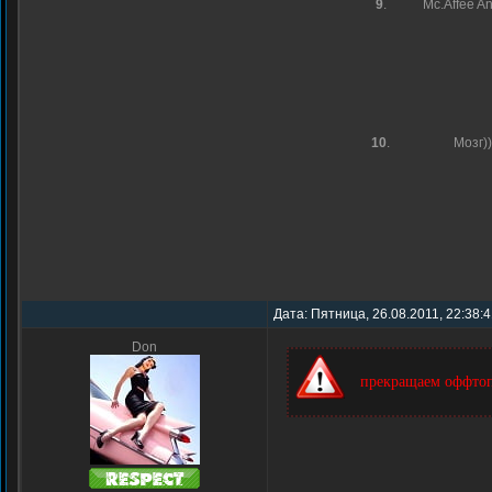
9
.
Mc.Affee An
10
.
Мозг))
Дата: Пятница, 26.08.2011, 22:38:
Don
прекращаем оффтоп