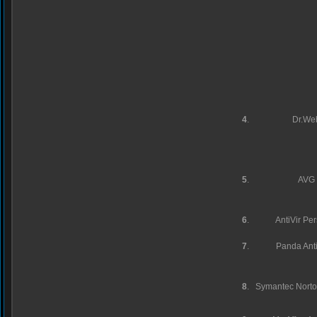
4
.
Dr.We
5
.
AVG
6
.
AntiVir Pe
7
.
Panda Anti
8
.
Symantec Norton