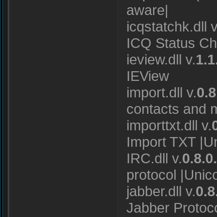
aware|
icqstatchk.dll v
ICQ Status C
ieview.dll v.
1.1
IEView
import.dll v.
0.8
contacts and 
importtxt.dll v.
Import TXT |U
IRC.dll v.
0.8.0
protocol |Unic
jabber.dll v.
0.8
Jabber Protoc