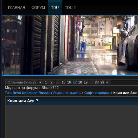
ГЛАВНАЯ
ФОРУМ
TDU
TDU 2
17
Страница
17
из
29
«
1
2
…
15
16
18
19
…
28
29
»
Модератор форума: Shurik722
Test Drive Unlimited Russia
»
Реальная жизнь
»
Софт и железо
»
Квип или Ася 
Квип или Ася ?