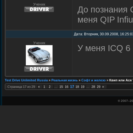
Ученик
До познания Q
меня QIP Inf
Дата: Вторник, 30.09.2008, 16:25:
Ученик
У меня ICQ 6
Test Drive Unlimited Russia
»
Реальная жизнь
»
Софт и железо
»
Квип или Ася 
17
Страница
17
из
29
«
1
2
…
15
16
18
19
…
28
29
»
© 2007–
20