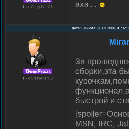
аха…
Ник: Crazy-HierOS
Дата: Суббота, 20.09.2008, 01:02:
Andy…
Mira
За прошедшее
сборки,эта б
кусочкам,пом
Ник: Crazy-HierOS
функционал,а
быстрой и ст
[spoiler=Осн
MSN, IRC, Jab