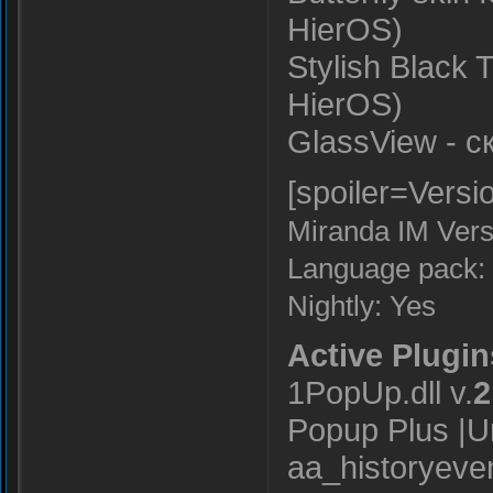
HierOS)
Stylish Blac
HierOS)
GlassView - ск
[spoiler=Versi
Miranda IM Versi
Language pack: 
Nightly: Yes
Active Plugin
1PopUp.dll v.
2
Popup Plus |U
aa_historyeven