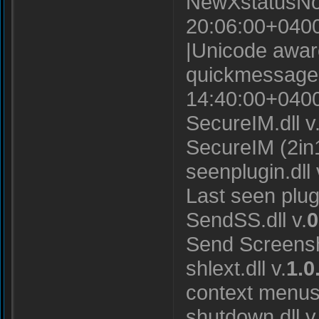
NewXstatusNoti
20:06:00+0400
|Unicode awar
quickmessages.
14:40:00+0400
SecureIM.dll v
SecureIM (2in
seenplugin.dll 
Last seen pl
SendSS.dll v.
0
Send Screens
shlext.dll v.
1.0
context menus 
shutdown.dll v