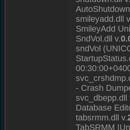
AutoShutdown
smileyadd.dll v
SmileyAdd Uni
SndVol.dll v.
0.
sndVol (UNIC
StartupStatus.d
00:30:00+0400
svc_crshdmp.dl
- Crash Dumpe
svc_dbepp.dll 
Database Edit
tabsrmm.dll v.
TabSRMM |Uni