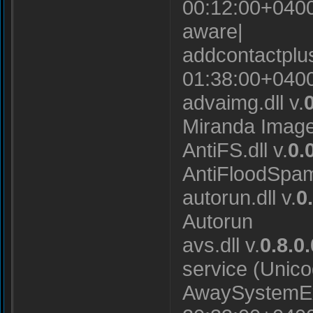
00:12:00+0400
aware|
addcontactplus.
01:38:00+0400
advaimg.dll v.
0
Miranda Image
AntiFS.dll v.
0.
AntiFloodSpa
autorun.dll v.
0
Autorun
avs.dll v.
0.8.0.
service (Unic
AwaySystemEx.