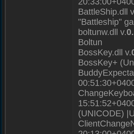
20:33:00+040
BattleShip.dll v
"Battleship" g
boltunw.dll v.
0
Boltun
BossKey.dll v.
BossKey+ (Uni
BuddyExpectato
00:51:30+0400
ChangeKeyboar
15:51:52+0400
(UNICODE) |U
ClientChangeNot
20:13:00+0400