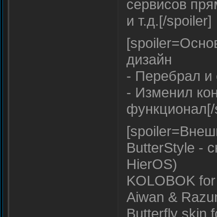
сервисов пря
и т.д.[/spoiler]
[spoiler=Осн
дизайн
- Перебрал и
- Изменил к
функционал[/s
[spoiler=Внеш
ButterStyle - 
HierOS)
KOLOBOK for I
Aiwan & Razun
Butterfly skin