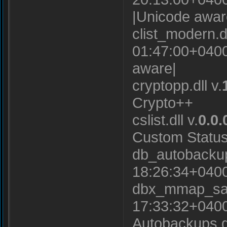
|Unicode awar
clist_modern.dl
01:47:00+0400]
aware|
cryptopp.dll v.
Crypto++
cslist.dll v.
0.0.
Custom Status
db_autobackups
18:26:34+0400
dbx_mmap_sa.d
17:33:32+040
Autobackups d