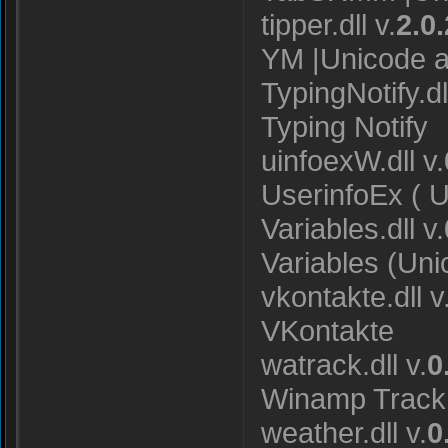
tipper.dll v.
2.0.
YM |Unicode 
TypingNotify.dll
Typing Notify
uinfoexW.dll v.
UserinfoEx ( 
Variables.dll v.
Variables (Un
vkontakte.dll v
VKontakte
watrack.dll v.
0
Winamp Track 
weather.dll v.
0