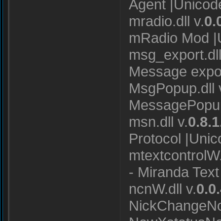
Agent |Unicod
mradio.dll v.
0.
mRadio Mod |
msg_export.dll
Message expo
MsgPopup.dll 
MessagePopu
msn.dll v.
0.8.1
Protocol |Uni
mtextcontrolW.d
- Miranda Text
ncnW.dll v.
0.0
NickChangeNot