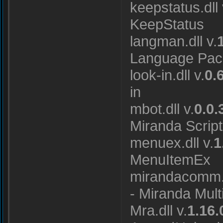
keepstatus.dll 
KeepStatus
langman.dll v.
Language Pac
look-in.dll v.
0.
in
mbot.dll v.
0.0.
Miranda Script
menuex.dll v.
1
MenuItemEx
mirandacomm.d
- Miranda Mul
Mra.dll v.
1.16.