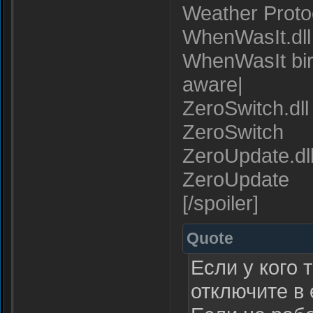
Weather Proto
WhenWasIt.dll 
WhenWasIt bir
aware|
ZeroSwitch.dll 
ZeroSwitch
ZeroUpdate.dll
ZeroUpdate
[/spoiler]
Quote
Если у кого 
отключите в 