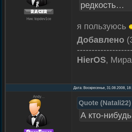
редкость…
Ник: topdev1ce
я пользуюсь
Добавлено
(
------------------
HierOS
, Мир
Дата: Воскресенье, 31.08.2008, 18
Andy…
Quote
(
Natali22
)
А кто-нибуд