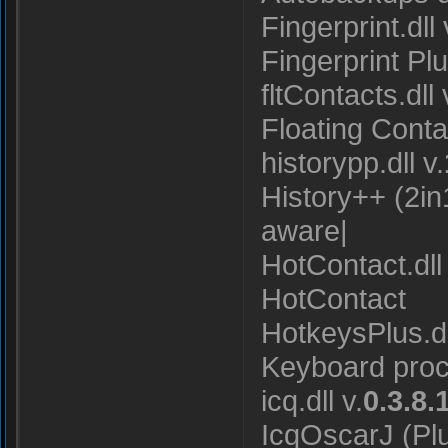
Fingerprint.dll 
Fingerprint Pl
fltContacts.dll 
Floating Cont
historypp.dll v.
History++ (2in
aware|
HotContact.dll 
HotContact
HotkeysPlus.dl
Keyboard pro
icq.dll v.
0.3.8.
IcqOscarJ (Plu