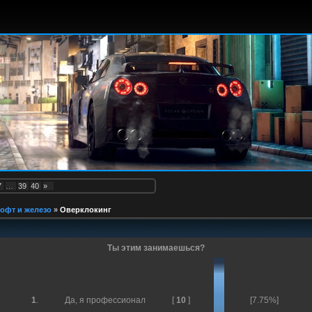
7
…
39
40
»
офт и железо
»
Оверклокинг
Ты этим занимаешься?
1
.
Да, я профессионал
[
10
]
[7.75%]