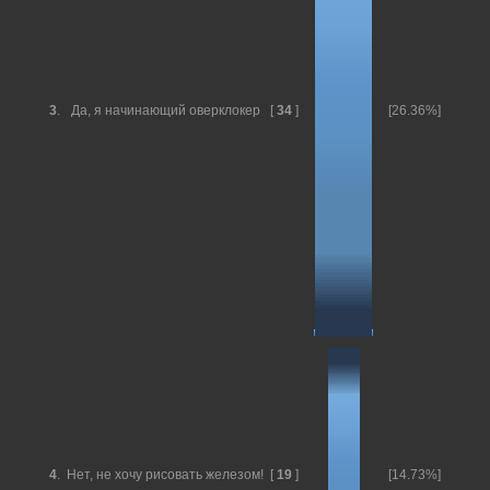
3
.
Да, я начинающий оверклокер
[
34
]
[26.36%]
4
.
Нет, не хочу рисовать железом!
[
19
]
[14.73%]