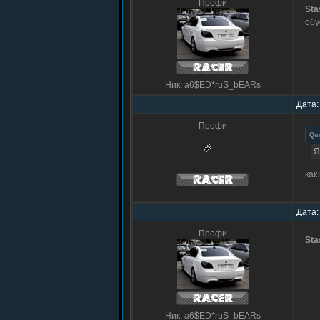
Профи
Sta
обу
Ник: a6$ED*ruS_bEARs
Дата:
Профи
Qu
Я
как
Дата:
Профи
Sta
Ник: a6$ED*ruS_bEARs