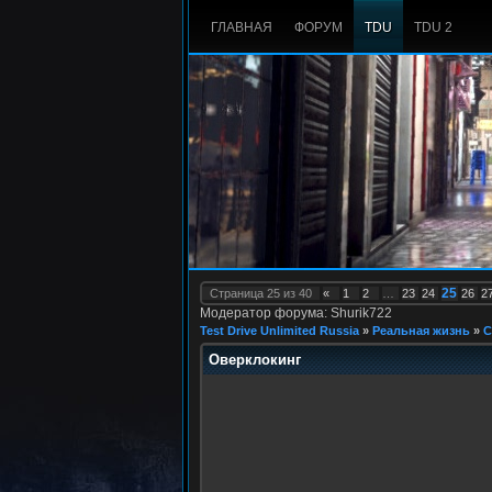
ГЛАВНАЯ
ФОРУМ
TDU
TDU 2
25
Страница
25
из
40
«
1
2
…
23
24
26
2
Модератор форума: Shurik722
Test Drive Unlimited Russia
»
Реальная жизнь
»
С
Оверклокинг