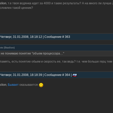
slion
, т.е твоя водянка идет за 4000 и такие результаты? А на много ли лучше
словлен такой ценник?
 Четверг, 31.01.2008, 18:18:12 | Сообщение # 363
ote
(
Staslion
)
 не понимаю понятие "объем процессора…"
 память, есть понятие обьем и скорость ее, так ведь? т.е. чем больше герц т
 Четверг, 31.01.2008, 18:18:39 | Сообщение # 364 |
slion
,
Бывает
оказывается