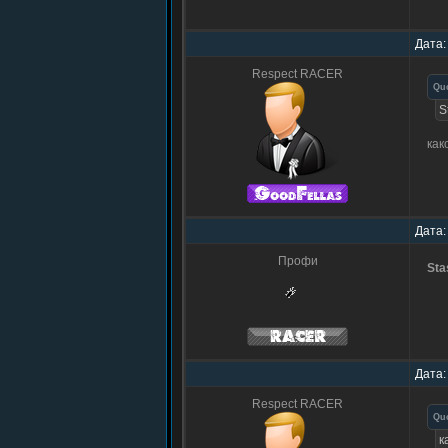
Дата:
Respect RACER
Qu
S
ка
Дата:
Профи
Sta
Дата:
Respect RACER
Qu
к