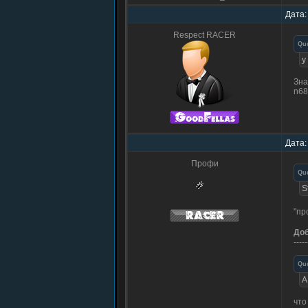
Дата:
Respect RACER
Qu
у
Зна
n68
Дата:
Профи
Qu
S
"пр
До
-----
Qu
А
что