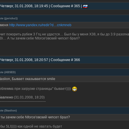
 Четверг, 31.01.2008, 18:19:45 | Сообщение # 365 |
ote
(
jjericho1
)
 меня
http://www.yandex.ru/redir?d....cnkmneb
чит покорить рубеж 3 Ггц не удастся… Был бы у меня X38, я бы до 3.9 разогна
0i… А ты зачем себе Nforce'овский чипсет брал?
 Четверг, 31.01.2008, 18:20:57 | Сообщение # 366
ote
(
ABSED
)
taslion, Бывает оказывается smile
облемма при загрузке страницы" бывает))))
бавлено
(31.01.2008, 18:20)
----------------------------------------
ote
(
Staslion
)
 ты зачем себе Nforce'овский чипсет брал?
 бы SLI))))) как одной не хватать будет