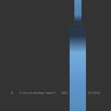
5
.
А что это вообще такое?!
[
43
]
[33.33%]