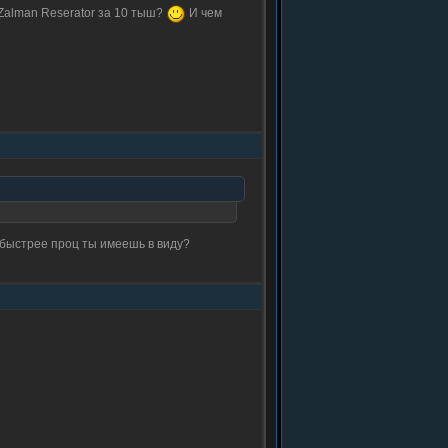
 Zalman Reserator за 10 тыш?
И чем
ем быстрее проц ты имеешь в виду?