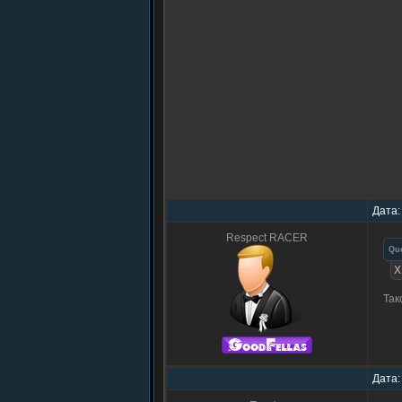
Дата:
Respect RACER
Qu
X
Так
Дата: