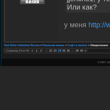
Или как?
у меня
http:/
Test Drive Unlimited Russia
»
Реальная жизнь
»
Софт и железо
»
Оверклокинг
24
Страница
24
из
40
«
1
2
…
22
23
25
26
…
39
40
»
© 2007–
20