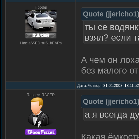
Профи
Quote
(
jjericho1
ты се водянк
взял? если т
Ник: a6$ED*ruS_bEARs
А чем он лох
без малого от
Дата: Четверг, 31.01.2008, 18:11:5
Respect RACER
Quote
(
jjericho1
а я всегда д
Какая ёмкос