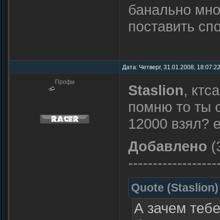
банально множ
поставить с
Дата: Четверг, 31.01.2008, 18:07:
Профи
Staslion
, ктс
помню то ты 
12000 взял? 
Добавлено
(
------------------
Quote
(
Staslion
)
А зачем теб