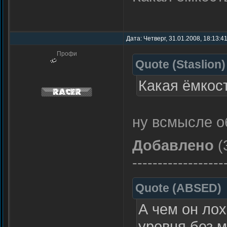
Дата: Четверг, 31.01.2008, 18:13:
Профи
Quote
(
Staslion
)
Какая ёмкос
ну всмысле о
Добавлено
(
------------------
Quote
(
ABSED
)
А чем он лох
уровня без м