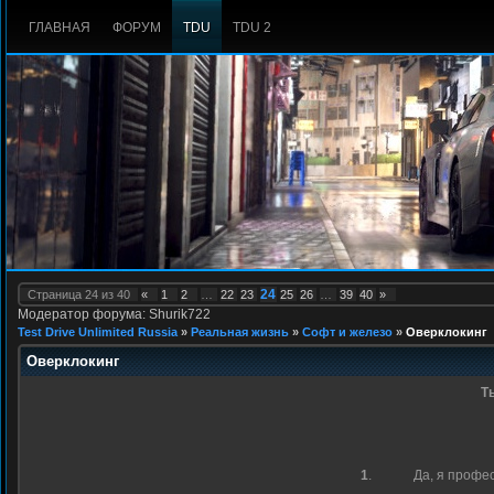
ГЛАВНАЯ
ФОРУМ
TDU
TDU 2
24
Страница
24
из
40
«
1
2
…
22
23
25
26
…
39
40
»
Модератор форума: Shurik722
Test Drive Unlimited Russia
»
Реальная жизнь
»
Софт и железо
»
Оверклокинг
Оверклокинг
Т
1
.
Да, я профе