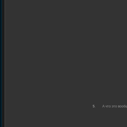
5
.
А что это вооб