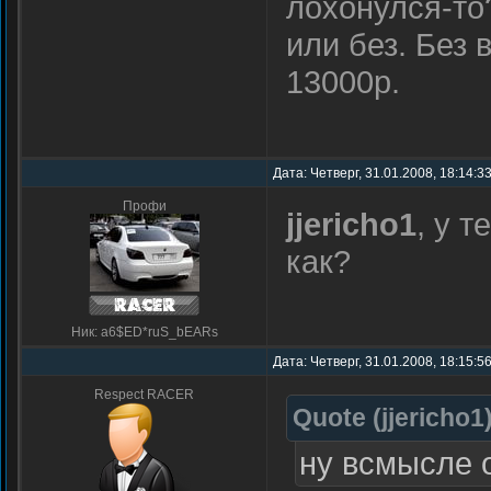
лохонулся-то
или без. Без 
13000р.
Дата: Четверг, 31.01.2008, 18:14:3
Профи
jjericho1
, у т
как?
Ник: a6$ED*ruS_bEARs
Дата: Четверг, 31.01.2008, 18:15:5
Respect RACER
Quote
(
jjericho1
ну всмысле 