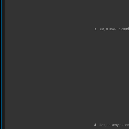
3
.
Да, я начинающи
4
.
Нет, не хочу рисо