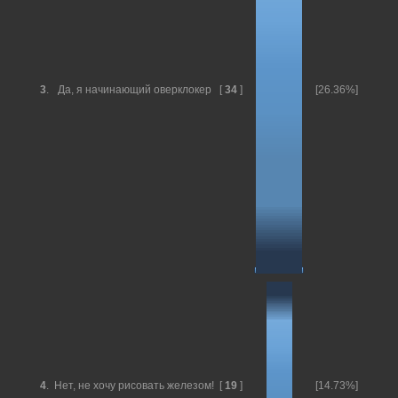
3
.
Да, я начинающий оверклокер
[
34
]
[26.36%]
4
.
Нет, не хочу рисовать железом!
[
19
]
[14.73%]