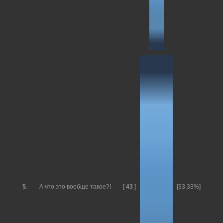
5
.
А что это вообще такое?!
[
43
]
[33.33%]