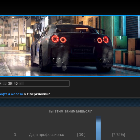
0
…
39
40
»
офт и железо
»
Оверклокинг
Ты этим занимаешься?
1
.
Да, я профессионал
[
10
]
[7.75%]