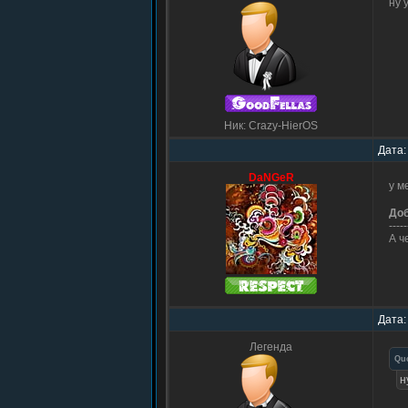
ну 
Ник: Crazy-HierOS
Дата:
DaNGeR
у м
До
-----
А ч
Дата:
Легенда
Qu
н