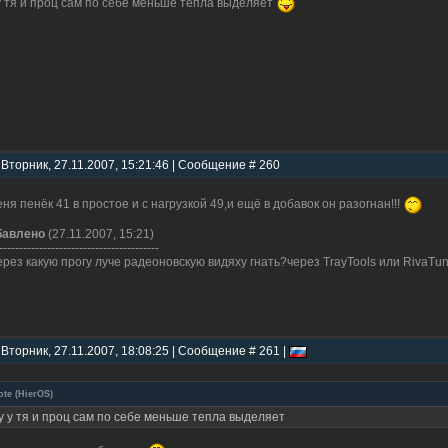
у тя и проц сам по себе меньше тепла выделяет
 Вторник, 27.11.2007, 15:21:46 | Сообщение # 260
еня пенёк 41 в простое и с нагрузкой 49,и ещё в добавок он разогнан!!!
бавлено
(27.11.2007, 15:21)
----------------------------------------
ерез какую прогу луче радеоновскую видяху гнать?через TrayTools или RivaTu
 Вторник, 27.11.2007, 18:08:25 | Сообщение # 261 |
ote
(
HierOS
)
у у тя и проц сам по себе меньше тепла выделяет