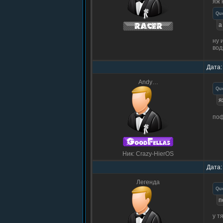
яж 
Qu
а
ну 
вод
Дата:
Andy…
Qu
я
поф
Ник: Crazy-HierOS
Дата:
Легенда
Qu
п
у т