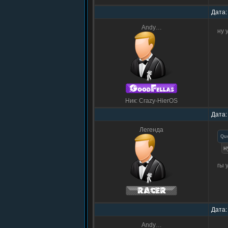
Дата:
Andy…
ну 
Ник: Crazy-HierOS
Дата:
Легенда
Qu
н
гы 
Дата:
Andy…