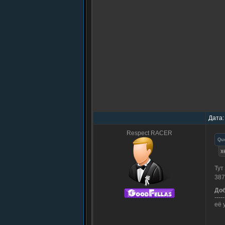
Дата:
Respect RACER
Qu
х
Тут
38
До
-----
её 