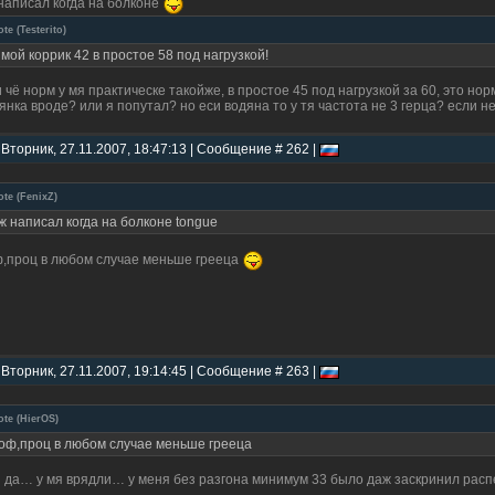
написал когда на болконе
ote
(
Testerito
)
 мой коррик 42 в простое 58 под нагрузкой!
и чё норм у мя практическе такойже, в простое 45 под нагрузкой за 60, это но
янка вроде? или я попутал? но еси водяна то у тя частота не 3 герца? если не
 Вторник, 27.11.2007, 18:47:13 | Сообщение # 262 |
ote
(
FenixZ
)
ж написал когда на болконе tongue
,проц в любом случае меньше грееца
 Вторник, 27.11.2007, 19:14:45 | Сообщение # 263 |
ote
(
HierOS
)
оф,проц в любом случае меньше грееца
я да… у мя врядли… у меня без разгона минимум 33 было даж заскринил распеч