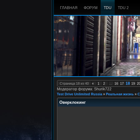
ГЛАВНАЯ
ФОРУМ
TDU
TDU 2
18
Страница
18
из
40
«
1
2
…
16
17
19
2
Модератор форума: Shurik722
Test Drive Unlimited Russia
»
Реальная жизнь
»
С
Оверклокинг