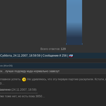
Всего ответов:
129
 Суббота, 24.11.2007, 18:59:59 | Сообщение # 256 |
ote
(
HierOS
)
ех…лучше подожду када нормально завезут
 главное успеть.
Не удивляюсь, что эту первую партию раскупили. Кстати, 
70…
бавлено
(24.11.2007, 18:59)
----------------------------------------
уже тоже нет, но есть пока 3850....