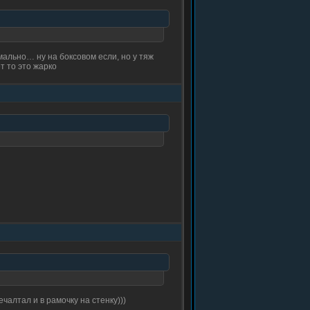
рмально… ну на боксовом если, но у тяж
т то это жарко
алтал и в рамочку на стенку)))