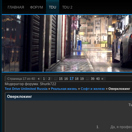
ГЛАВНАЯ
ФОРУМ
TDU
TDU 2
17
Страница
17
из
40
«
1
2
…
15
16
18
19
…
39
40
»
Модератор форума: Shurik722
Test Drive Unlimited Russia
»
Реальная жизнь
»
Софт и железо
»
Оверклокинг
Оверклокинг
Т
1
.
Да, я профе