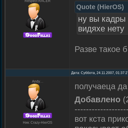
Respect RACER
Quote
(
HierOS
)
ну вы кадры
видяхе нету
Разве такое 
Дата: Суббота, 24.11.2007, 01:37:
Andy…
получаеца д
Добавлено
(
------------------
вот кста прик
Ник: Crazy-HierOS