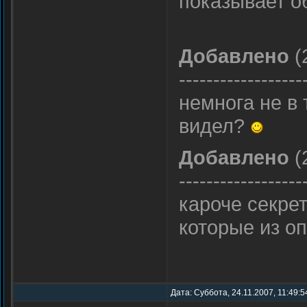
показывает о
Добавлено
(
------------------
немнога не в т
видел?
Добавлено
(
------------------
кароче секре
которые из о
Дата: Суббота, 24.11.2007, 11:49: