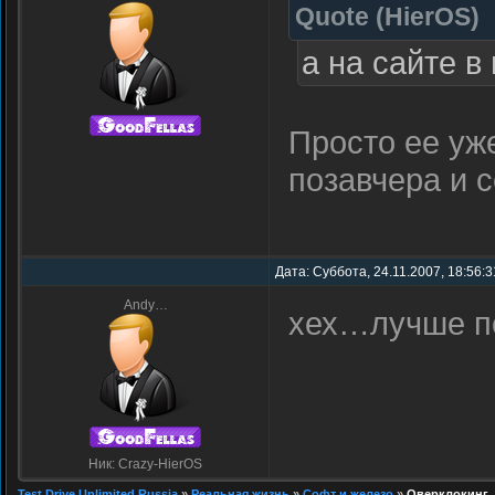
Quote
(
HierOS
)
а на сайте в
Просто ее уже
позавчера и се
Дата: Суббота, 24.11.2007, 18:56:
Andy…
хех…лучше п
Ник: Crazy-HierOS
Test Drive Unlimited Russia
»
Реальная жизнь
»
Софт и железо
»
Оверклокинг