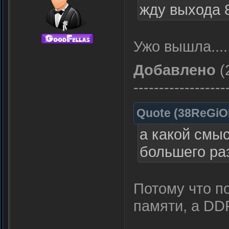
жду выхода 
Ужо вышла....
Добавлено
(
------------------
Quote
(
38ReGi
а какой смы
большего ра
Потому что п
памяти, а DDR