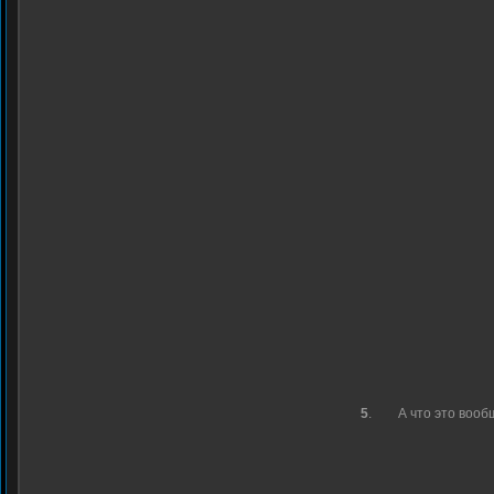
5
.
А что это вооб