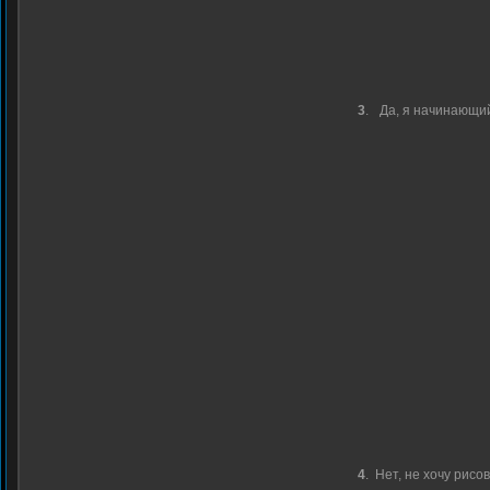
3
.
Да, я начинающи
4
.
Нет, не хочу рисо