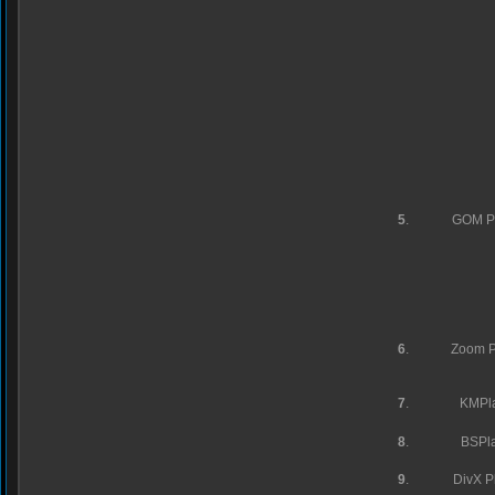
5
.
GOM P
6
.
Zoom P
7
.
KMPl
8
.
BSPl
9
.
DivX P