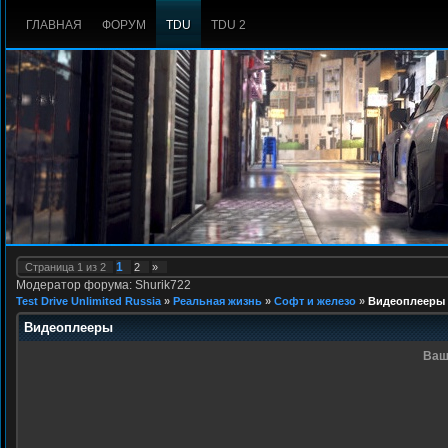
ГЛАВНАЯ
ФОРУМ
TDU
TDU 2
1
Страница
1
из
2
2
»
Модератор форума: Shurik722
Test Drive Unlimited Russia
»
Реальная жизнь
»
Софт и железо
»
Видеоплееры
Видеоплееры
Ваш