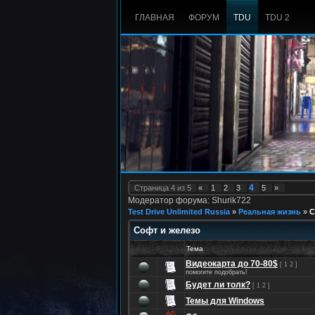
ГЛАВНАЯ
ФОРУМ
TDU
TDU 2
4
Страница
4
из
5
«
1
2
3
5
»
Модератор форума: Shurik722
Test Drive Unlimited Russia
»
Реальная жизнь
»
С
Софт и железо
Тема
Видеокарта до 70-80$
[
1
2
]
помогите подобрать!
Будет ли толк?
[
1
2
]
Темы для Windows