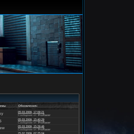
темы
Обновления
↓
05.03.2009, 17:09:21
xy
Сообщение от:
ProRacer
05.03.2009, 15:40:29
5
Сообщение от:
ProRacer
05.03.2009, 15:29:46
rew
Сообщение от:
ProRacer
25.02.2009, 07:25:04