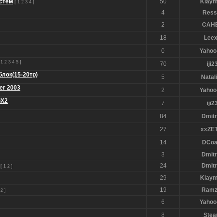
стем
50
Klay
[
1
2
3
4
]
4
Ress
2
CAH
18
Lee
0
Yahoo
[
1
2
3
4
5
]
70
iji2
лок(15-20тр)
5
Natal
er 2003
2
Yahoo
GX2
7
iji2
84
Dmitr
27
xxZE
14
DCoa
3
Dmitr
24
Dmitr
[
1
2
]
29
Klay
19
Ramz
2
]
6
Yahoo
8
Ste