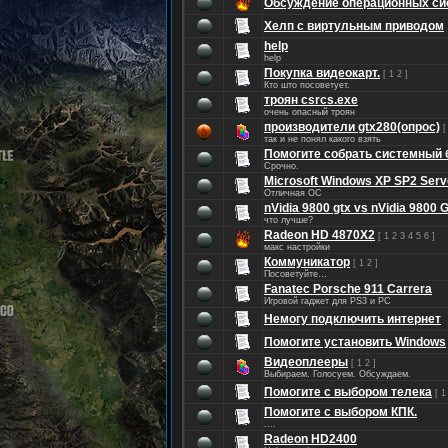
Обсуждение операционных си
Хелп с виртульным приводом
help
help
Покупка видеокарт.
[
1
2
]
Кто што посоветует.
троян csrcs.exe
очень опасный троян
производители gtx280(опрос)
так и не понял какого взять
Помогите собрать системный б
Срочно.
Microsoft Windows XP SP2 Serv
Отличная ОС
nVidia 9800 gtx vs nVidia 9800 
что лучше?
Radeon HD 4870X2
[
1
2
3
4
5
6
]
макс настройки
Коммуникатор
[
1
2
]
Посоветуйте…
Fanatec Porsche 911 Carrera
Игровой гаджет для PS3 и PC
Немогу подключить интернет
Помогите установить Windows
Видеоплееры
[
1
2
]
Выбираем. Голосуем. Обсуждаем.
Помогите с выбором телека
[
1
Помогите с выбором КПК.
....
Radeon HD2400