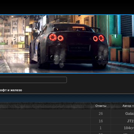
офт и железо
Ответы
Автор 
26
Gala
16
JT1
1
104c