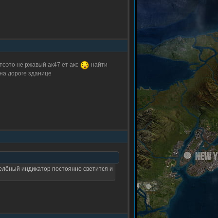
 тоэто не ржавый ак47 ет акс
найти
 на дороге зданице
 зелёный индикатор постоянно светится и