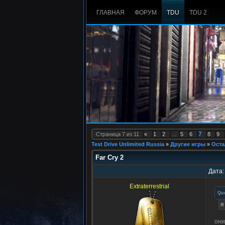
ГЛАВНАЯ
ФОРУМ
TDU
TDU 2
7
Страница
7
из
11
«
1
2
…
5
6
8
9
Test Drive Unlimited Russia
»
Другие игры
»
Оста
Far Cry 2
Дата:
Extraterrestrial
Qu
я
они