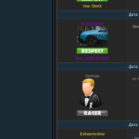
Ник: StrelX
Дата:
FC Barcelona
Str
Ник: LeBRoN(UKR)
Дата:
Легенда
из 
Дата:
Extraterrestrial
Qu