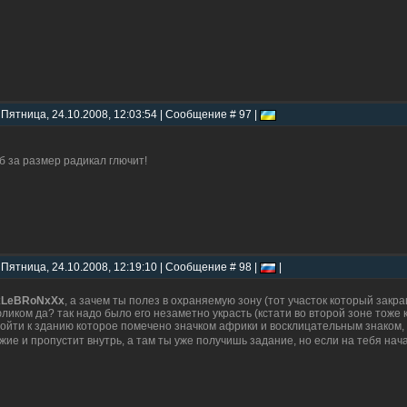
 Пятница, 24.10.2008, 12:03:54 | Сообщение # 97 |
б за размер радикал глючит!
 Пятница, 24.10.2008, 12:19:10 | Сообщение # 98 |
|
xLeBRoNxXx
, а зачем ты полез в охраняемую зону (тот участок который зак
ликом да? так надо было его незаметно украсть (кстати во второй зоне тож
ойти к зданию которое помечено значком африки и восклицательным знаком, 
жие и пропустит внутрь, а там ты уже получишь задание, но если на тебя нач