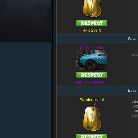
Ник: StrelX
Дата:
FC Barcelona
сор
Ник: LeBRoN(UKR)
Дата:
Extraterrestrial
xX
брю
под
ору