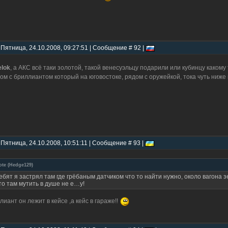
 Пятница, 24.10.2008, 09:27:51 | Сообщение # 92 |
elok
, а АКС всё таки золотой, такой венесуэльцу подарили или кубинцу какому
ом с бриллиантом который на юговостоке, рядом с оружейкой, тока чуть ниже
 Пятница, 24.10.2008, 10:51:11 | Сообщение # 93 |
ote
(
Hedge129
)
ебят я застрял там где грёбаным датчиком что то найти нужно, около вагона
то там мутить в душе не е…у!
лиант он лежит в кейсе ,а кейс в гараже!!