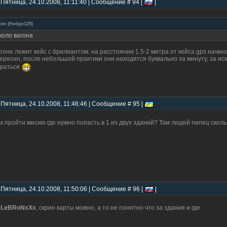
 Пятница, 24.10.2008, 11:11:40 | Сообщение # 94 |
|
ote
(
Hedge129
)
коло вагона
агоне лежит кейс с брилиантом. на расстоянии 1.5-2 метра от кейса gps начи
ересно, после небольшой практики они находятся буквально за минуту, за и
раться
 Пятница, 24.10.2008, 11:46:46 | Сообщение # 95 |
ак пройти мисию где нужно попасть в 1 из двух зданий? Там людей пипец сколь
 Пятница, 24.10.2008, 11:50:06 | Сообщение # 96 |
|
xLeBRoNxXx
, скрин карты можно, а то не понятно что за здания и где