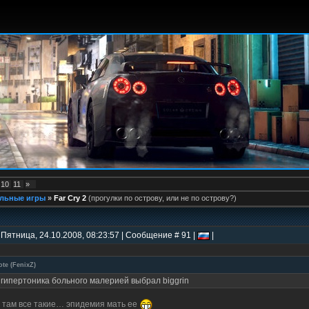
10
11
»
льные игры
»
Far Cry 2
(прогулки по острову, или не по острову?)
 Пятница, 24.10.2008, 08:23:57 | Сообщение # 91 |
|
ote
(
FenixZ
)
 гипертоника больного малерией выбрал biggrin
 там все такие… эпидемия мать ее