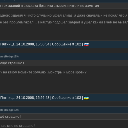
з тех зданий я с окошка брюлики стырил. никто и не заметил
одного здания я чисто случайно украл алмаз, я даже сначала и не понял что 
е без проблем украл… в наглую подошел забрал и ушел как ни в чем не быва
 Пятница, 24.10.2008, 15:50:54 | Сообщение # 102 |
ote
(
Hedge129
)
 ещё страшно !
? на каком моменте зомбаки, монстры и море крови?
 Пятница, 24.10.2008, 15:56:43 | Сообщение # 103 |
ote
(
Hedge129
)
щё страшно !
наю мне не страшно !