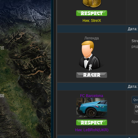
Ник: StrelX
Дата:
Легенда
Str
ряд
Дата:
FC Barcelona
Qu
Р
ч
бри
Ник: LeBRoN(UKR)