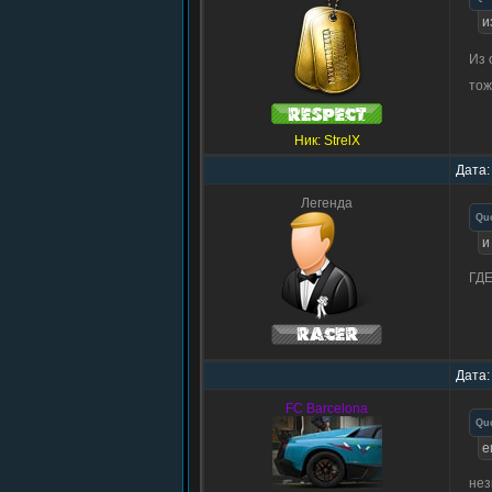
и
Из 
тож
Ник: StrelX
Дата:
Легенда
Qu
и
ГДЕ
Дата:
FC Barcelona
Qu
е
нез