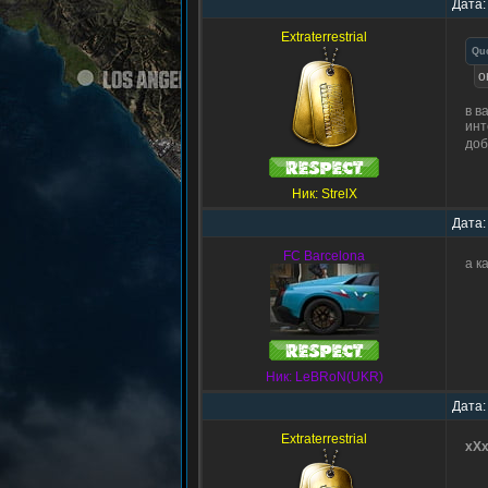
Дата:
Extraterrestrial
Qu
о
в в
инт
доб
Ник: StrelX
Дата:
FC Barcelona
а к
Ник: LeBRoN(UKR)
Дата:
Extraterrestrial
xX