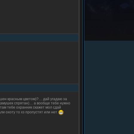
рашен красным цветом)?… дай угадаю за
е камушек спрятан)… а вообще тебе нужно
там тебе охранник скажет мол сдай
али охоту то хз пропустят или нет