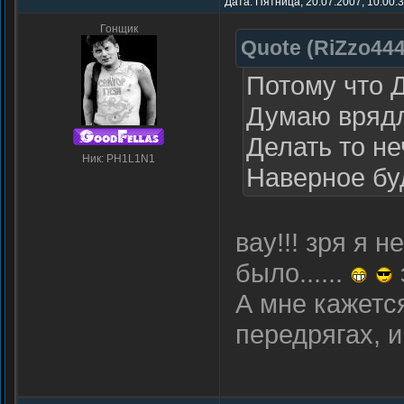
Дата: Пятница, 20.07.2007, 10:00:
Гонщик
Quote
(
RiZzo44
Потому что 
Думаю врядл
Делать то не
Ник: PH1L1N1
Наверное буд
вау!!! зря я 
было......
А мне кажется
передрягах, и