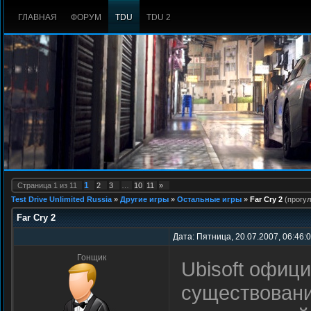
ГЛАВНАЯ
ФОРУМ
TDU
TDU 2
1
Страница
1
из
11
2
3
…
10
11
»
Test Drive Unlimited Russia
»
Другие игры
»
Остальные игры
»
Far Cry 2
(прогул
Far Cry 2
Дата: Пятница, 20.07.2007, 06:46:
Гонщик
Ubisoft офиц
существовани