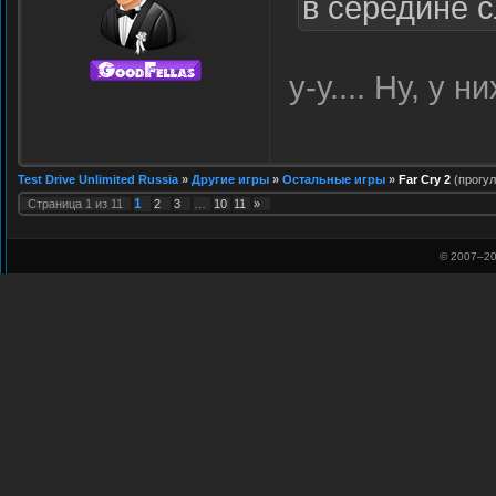
в середине 
у-у.... Ну, у
Test Drive Unlimited Russia
»
Другие игры
»
Остальные игры
»
Far Cry 2
(прогул
1
Страница
1
из
11
2
3
…
10
11
»
© 2007–
20