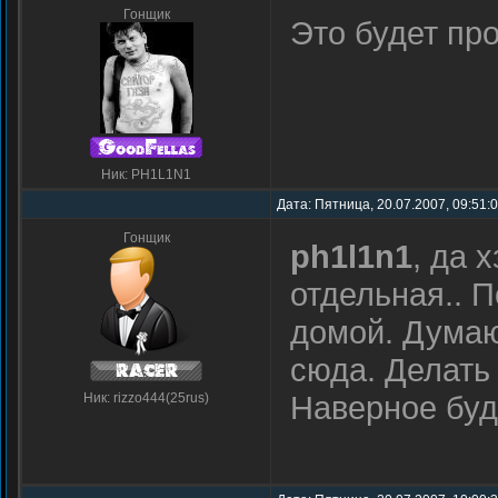
Гонщик
Это будет пр
Ник: PH1L1N1
Дата: Пятница, 20.07.2007, 09:51:
Гонщик
ph1l1n1
, да 
отдельная.. 
домой. Думаю
сюда. Делать 
Наверное буд
Ник: rizzo444(25rus)