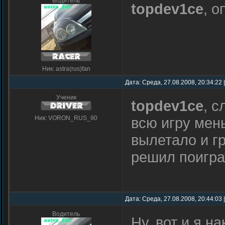
Водитель
topdev1ce
, о
Ник: astra(rus)fan
Дата: Среда, 27.08.2008, 20:34:22
Ученик
topdev1ce
, 
Ник: VORON_RUS_90
всю игру мень
вылетало и г
решил поигра
Дата: Среда, 27.08.2008, 20:44:03
Водитель
Ну, вот и я н