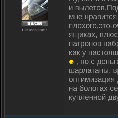
и вылетов.По
мне нравится,
плохого,это-
Ник: astra(rus)fan
ящиках, плюс
патронов наб
как у настоя
, но с день
шарлатаны, в
оптимизация 
на болотах с
купленной дв