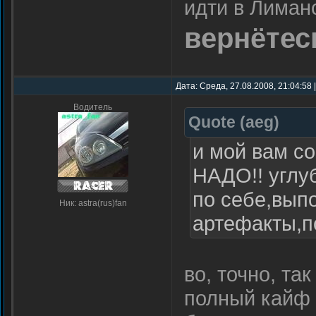
идти в Лиман
вернётес
Дата: Среда, 27.08.2008, 21:04:58
Водитель
Quote
(
aeg
)
и мой вам со
НАДО!! углу
по себе,вып
Ник: astra(rus)fan
артефакты,по
во, точно, та
полный кайф о