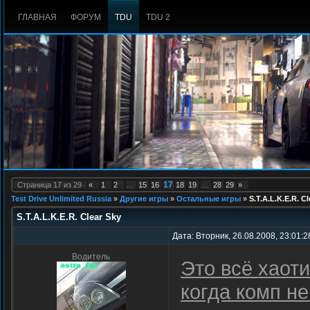
ГЛАВНАЯ
ФОРУМ
TDU
TDU 2
17
Страница
17
из
29
«
1
2
…
15
16
18
19
…
28
29
»
Test Drive Unlimited Russia
»
Другие игры
»
Остальные игры
»
S.T.A.L.K.E.R. Cl
S.T.A.L.K.E.R. Clear Sky
Дата: Вторник, 26.08.2008, 23:01:
Водитель
Это всё хаот
когда комп н