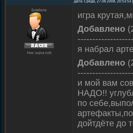
Дата: Среда, 27.08.2008, 20:53:53
Бомбила
игра крутая,
Добавлено
(
------------------
я набрал арт
Ник: supra-rulit
Добавлено
(
------------------
и мой вам сов
НАДО!! углуб
по себе,выпо
артефакты,пок
дойтдёте до т