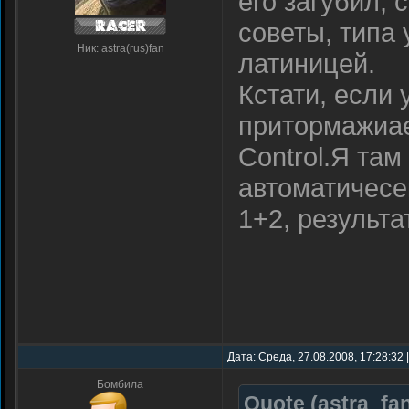
его загубил, 
советы, типа 
Ник: astra(rus)fan
латиницей.
Кстати, если 
притормажиае
Control.Я там
автоматичесе
1+2, результа
Дата: Среда, 27.08.2008, 17:28:32
Бомбила
Quote
(
astra_fa