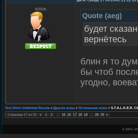
Дата: Среда, 27.08.2008, 21:12:10
9000th
Quote
(
aeg
)
будет сказан
вернётесь
блин я то ду
бы чтоб посл
угодно, воева
Test Drive Unlimited Russia
»
Другие игры
»
Остальные игры
»
S.T.A.L.K.E.R. Cl
17
Страница
17
из
29
«
1
2
…
15
16
18
19
…
28
29
»
© 2007–
20