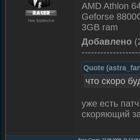
AMD Athlon 6
Geforse 8800
Ник: topdev1ce
3GB ram
Добавлено
(
------------------
Quote
(
astra_fa
что скоро бу
уже есть пат
скоряющий за