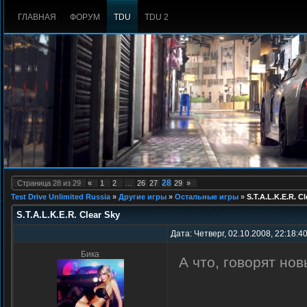
ГЛАВНАЯ
ФОРУМ
TDU
TDU 2
28
Страница
28
из
29
«
1
2
…
26
27
29
»
Test Drive Unlimited Russia
»
Другие игры
»
Остальные игры
»
S.T.A.L.K.E.R. Cl
S.T.A.L.K.E.R. Clear Sky
Дата: Четверг, 02.10.2008, 22:18:4
Бика
А что, говорят но