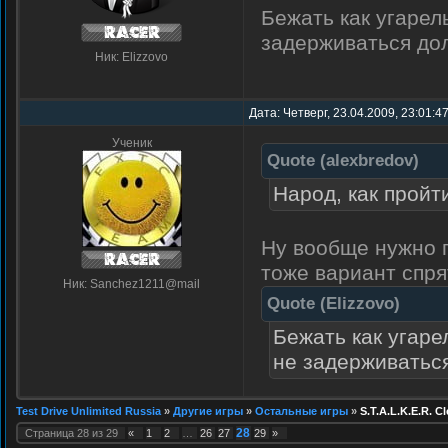
Бежать как угарел
задерживаться дол
Ник: Elizzovo
Дата: Четверг, 23.04.2009, 23:01:4
Ученик
Quote
(
alexbredov
)
Народ, как пройти
Ну вообще нужно п
тоже вариант спрят
Ник: Sanchez1211@mail
Quote
(
Elizzovo
)
Бежать как угаре
не задерживаться
Test Drive Unlimited Russia
»
Другие игры
»
Остальные игры
»
S.T.A.L.K.E.R. Cl
28
Страница
28
из
29
«
1
2
…
26
27
29
»