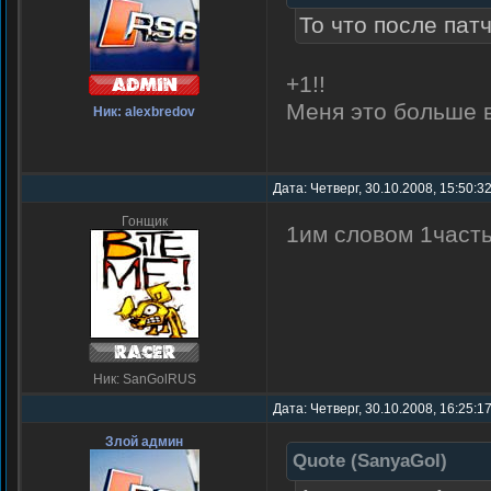
То что после пат
+1!!
Меня это больше в
Ник: alexbredov
Дата: Четверг, 30.10.2008, 15:50:3
Гонщик
1им словом 1част
Ник: SanGolRUS
Дата: Четверг, 30.10.2008, 16:25:1
Злой админ
Quote
(
SanyaGol
)