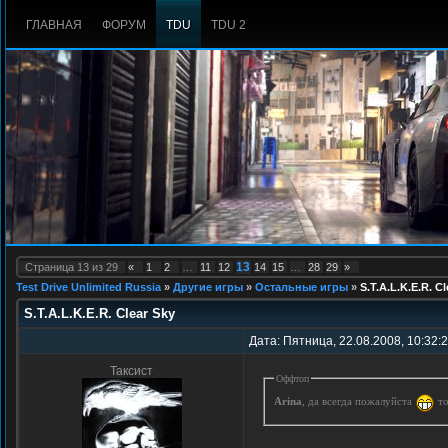
ГЛАВНАЯ
ФОРУМ
TDU
TDU 2
13
Страница
13
из
29
«
1
2
…
11
12
14
15
…
28
29
»
Test Drive Unlimited Russia
»
Другие игры
»
Остальные игры
»
S.T.A.L.K.E.R. Cl
S.T.A.L.K.E.R. Clear Sky
Дата: Пятница, 22.08.2008, 10:32:
Таксист
Оффтоп
Arina
, да всегда пожалуйста
то