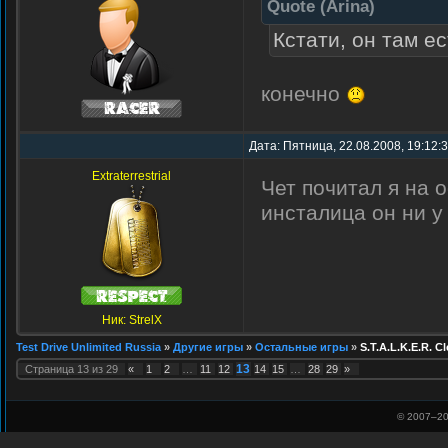
Quote
(
Arina
)
Кстати, он там е
конечно
Дата: Пятница, 22.08.2008, 19:12:
Extraterrestrial
Чет почитал я на 
инсталица он ни у
Ник: StrelX
Test Drive Unlimited Russia
»
Другие игры
»
Остальные игры
»
S.T.A.L.K.E.R. Cl
13
Страница
13
из
29
«
1
2
…
11
12
14
15
…
28
29
»
© 2007–
20