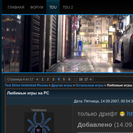
ГЛАВНАЯ
ФОРУМ
TDU
TDU 2
4
Страница
4
из
17
«
1
2
3
5
6
…
16
17
»
Test Drive Unlimited Russia
»
Другие игры
»
Остальные игры
»
Любимые игры 
Любимые игры на PC
Дата: Пятница, 14.09.2007, 00:54:
Чемпион
только дрифт
h
Добавлено
(14.09
--------------------------