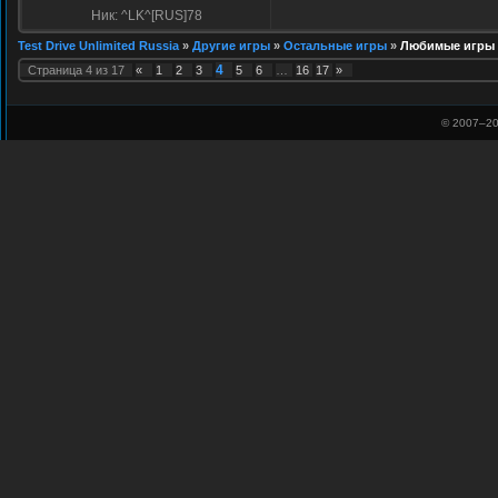
Ник: ^LK^[RUS]78
Test Drive Unlimited Russia
»
Другие игры
»
Остальные игры
»
Любимые игры 
4
Страница
4
из
17
«
1
2
3
5
6
…
16
17
»
© 2007–
20