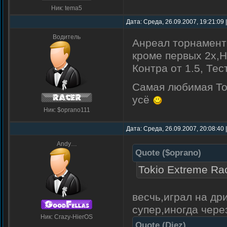
Ник: tema5
Дата: Среда, 26.09.2007, 19:21:09
Водитель
Анреал торнамент 
кроме первых 2х,Н
Контра от 1.5, Тес
Самая любимая Tok
усё
Ник: $oprano111
Дата: Среда, 26.09.2007, 20:08:40
Andy…
Quote
(
$oprano
)
Tokio Extreme Ra
весчь,играл на др
супер,иногда чер
Ник: Crazy-HierOS
Quote
(
Diez
)