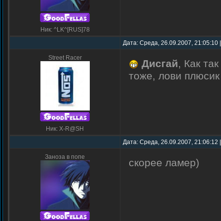
Ник: ^LK^[RUS]78
Дата: Среда, 26.09.2007, 21:05:10
Street Racer
Дисгай
, Как та
тоже, лови плюсик
Ник: X-R@SH
Дата: Среда, 26.09.2007, 21:06:12
Заноза в попе
скорее ламер)