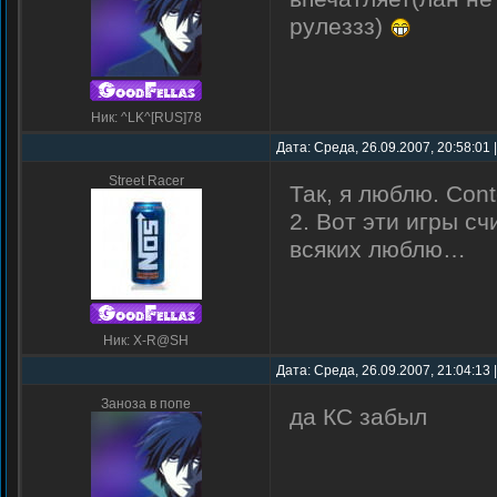
рулеззз)
Ник: ^LK^[RUS]78
Дата: Среда, 26.09.2007, 20:58:01
Street Racer
Так, я люблю. Conte
2. Вот эти игры с
всяких люблю…
Ник: X-R@SH
Дата: Среда, 26.09.2007, 21:04:13
Заноза в попе
да КС забыл