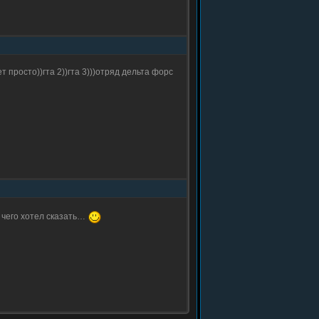
т просто))гта 2))гта 3)))отряд дельта форс
ы чего хотел сказать…