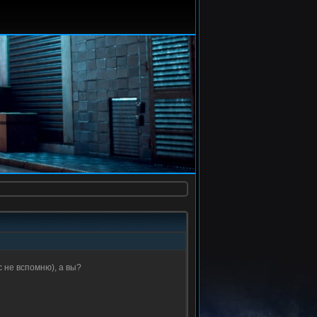
с не вспомню), а вы?