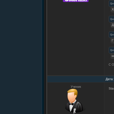
Qu
Х
Qu
Д
Qu
Г
Qu
н
С О
Дата:
Ученик
Sta