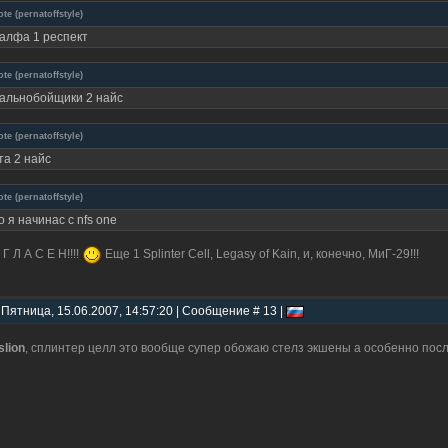
ote
(
pernatoffstyle
)
алфа 1 респект
ote
(
pernatoffstyle
)
альнобойщики 2 найс
ote
(
pernatoffstyle
)
та 2 найс
ote
(
pernatoffstyle
)
о я начинас с nfs one
 Г Л А С Е Н!!!!
Еще 1 Splinter Cell, Legasy of Kain, и, конечно, МиГ-29!!!
 Пятница, 15.06.2007, 14:57:20 | Сообщение # 13 |
slion
, сплинтер целл это вообще супер обожаю стелз экшены а особенно посл