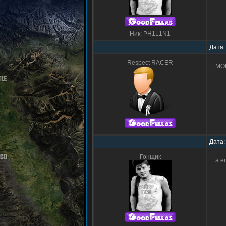
Ник: PH1L1N1
Дата:
Respect RACER
MOR
Дата:
Гонщик
а е