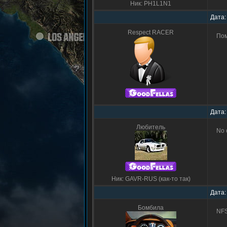
Ник: PH1L1N1
Дата:
Respect RACER
Пом
Дата:
Любитель
No o
Ник: GAVR-RUS (как-то так)
Дата:
Бомбила
NFS