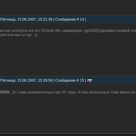
 Пятница, 15.06.2007, 15:21:36 | Сообщение # 14 |
интер селл)))на пс2 ест DA))nfs 5th, сармагедон тдр2000)))драйвер первый уле
сия нож как-то так…))
 Пятница, 15.06.2007, 15:29:56 | Сообщение # 15 |
OFER
, Тут тема исключительно про PC игры. Я про консольные тоже много б