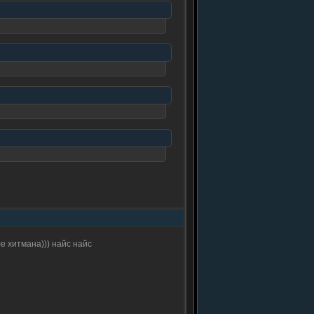
е хитмана))) найс найс