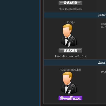
Ник: pernatoffstyle
Дата:
Профи
спл
мис
Ник: Max_WoofeR_Rus
Дата:
Respect RACER
WO