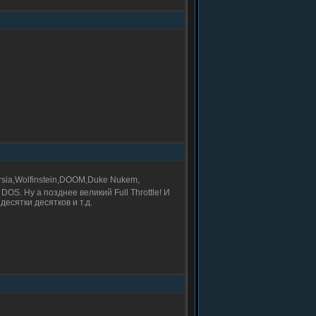
ersia,Wolfinstein,DOOM,Duke Nukem,
DOS. Ну а позднее великий Full Throttle! И
есятки десятков и т.д.