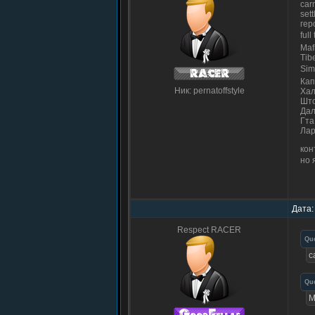
car
sett
гер
full
Maf
Tib
Si
Кап
Ник: pernatoffstyle
Хал
Што
Дал
Гта
Лар
кон
но 
Дата:
Respect RACER
Qu
c
Qu
M