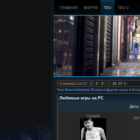
ГЛАВНАЯ
ФОРУМ
TDU
TDU 2
1
Страница
1
из
17
2
3
…
16
17
»
Test Drive Unlimited Russia
»
Другие игры
»
Оста
Любимые игры на PC
Дата:
Гонщик
ЛИЧ