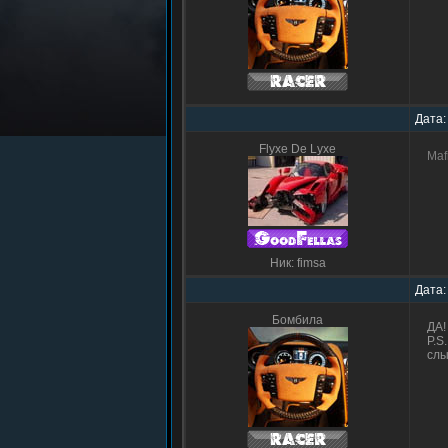
Дата:
Flyxe De Lyxe
Maf
Ник: fimsa
Дата:
Бомбила
ДА!
P.S
слы