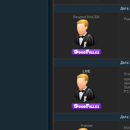
Дата:
Respect RACER
Пом
Дата:
LIVE
Я н
при
лег
Sor
P.S
Дата:
Ученик
blo