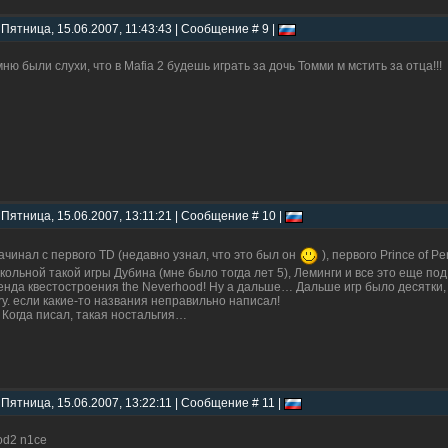
 Пятница, 15.06.2007, 11:43:43 | Сообщение # 9 |
ню были слухи, что в Mafia 2 будешь играть за дочь Томми м мстить за отца!!!
 Пятница, 15.06.2007, 13:11:21 | Сообщение # 10 |
ачинал с первого TD (недавно узнал, что это был он
), первого Prince of P
кольной такой игры Дубина (мне было тогда лет 5), Леминги и все это еще под 
енда квестостроения the Neverhood! Ну а дальше… Дальше игр было десятки, д
ry. если какие-то названия неправильно написал!
. Когда писал, такая ностальгия…
 Пятница, 15.06.2007, 13:22:11 | Сообщение # 11 |
od2 n1ce