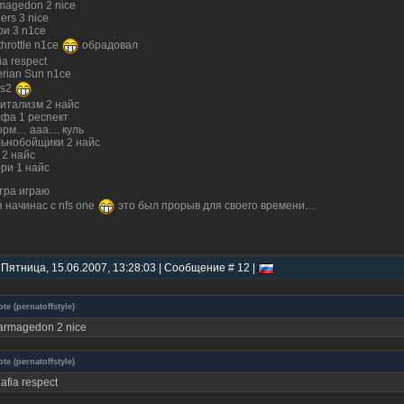
magedon 2 nice
lers 3 nice
ои 3 n1ce
 throttle n1ce
обрадовал
ia respect
erian Sun n1ce
ms2
итализм 2 найс
фа 1 респект
рм… ааа.... куль
ьнобойщики 2 найс
 2 найс
ри 1 найс
тра играю
я начинас с nfs one
это был прорыв для своего времени…
 Пятница, 15.06.2007, 13:28:03 | Сообщение # 12 |
ote
(
pernatoffstyle
)
armagedon 2 nice
ote
(
pernatoffstyle
)
afia respect