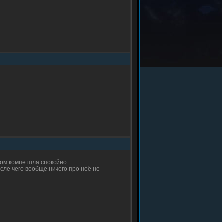
ром компе шла спокойно.
осле чего вообще ничего про неё не