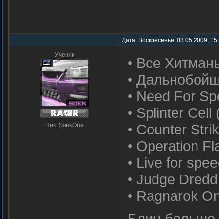
Дата: Воскресенье, 03.05.2009, 15
Ученик
• Все Хитман
• Дальнобойщ
• Need For Sp
• Splinter Cell
• Counter Stri
Ник: SoekOne
• Operation F
• Live for spe
• Judge Dredd
• Ragnarok On
Блин больше