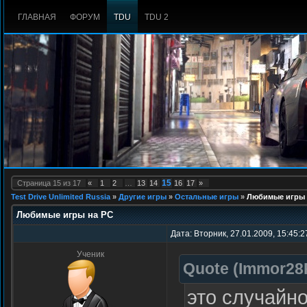
ГЛАВНАЯ
ФОРУМ
TDU
TDU 2
15
Страница
15
из
17
«
1
2
…
13
14
16
17
»
Test Drive Unlimited Russia
»
Другие игры
»
Остальные игры
»
Любимые игры 
Любимые игры на PC
Дата: Вторник, 27.01.2009, 15:45:
Ученик
Quote
(
Immor28
это случайно