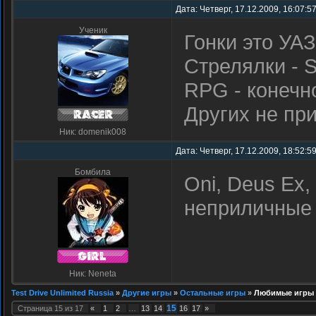
Дата: Четверг, 17.12.2009, 16:07:5
Ученик
Гонки это УАЗ
Стрелялки - S
RPG - конечн
Других не пр
Ник: domenik008
Дата: Четверг, 17.12.2009, 18:52:5
Бомбила
Oni, Deus Ex, 
неприличные
Ник: Neneta
Test Drive Unlimited Russia
»
Другие игры
»
Остальные игры
»
Любимые игры 
15
Страница
15
из
17
«
1
2
…
13
14
16
17
»