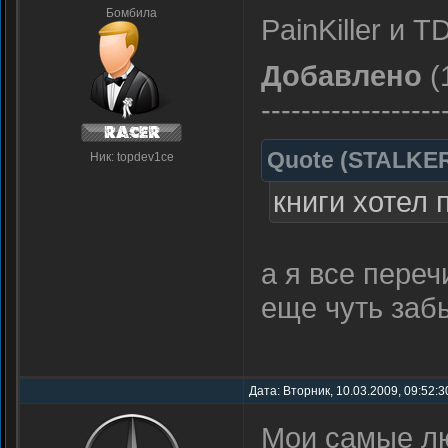
Бомбила
PainKiller и 
Добавлено
(
------------------
Quote
(
STALKE
Ник: topdev1ce
книги хотел 
а я все пере
еще чуть забы
Дата: Вторник, 10.03.2009, 09:52:
Мои самые лю