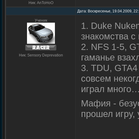
Ник: AnToHoO
Дата: Воскресенье, 19.04.2009, 22
Ученик
1. Duke Nuke
знакомства с
2. NFS 1-5, GT
гаманье взах
Ник: Sensory Deprevation
3. TDU, GTA4 
совсем неког
играл много
Мафия - безу
прошел игру, 