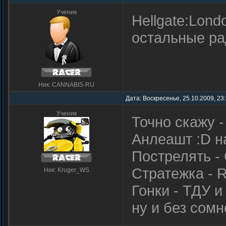
Ученик
Hellgate:Lon
остальные ра
Ник: CANNABIS-RU
Дата: Воскресенье, 25.10.2009, 23
Ученик
Точно скажу 
Анлеашт :D н
Пострелять -
Стратежка - R
Ник: Kruger_WS
Гонки - ТДУ и
ну и без сомн