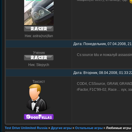
Ник: astra(rus)fan
Дата: Понедельник, 07.04.2008, 21
Ученик
Cs:source tdu и пожалуй assassin
Ник: Stepych
Дата: Вторник, 08.04.2008, 01:33:
Таксист
COD4, CSSource, GRAW, GRAW2, Ra
rFactor, F1C'99-02, Race… хух, 
Test Drive Unlimited Russia
»
Другие игры
»
Остальные игры
»
Любимые игры 