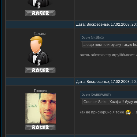
Дата: Воскресенье, 17.02.2008, 20
Таксист
Quote
(
ph1l1n1
)
а еще помню игрушку такую ho
очень обожаю эту игру!!!бывает игр
Дата: Воскресенье, 17.02.2008, 20
Гонщик
Quote
(
DARKFAUST
)
Counter-Strike, Халфа!!! буду и
как не прискорбно я тоже
…а