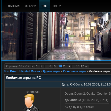
ГЛАВНАЯ
ФОРУМ
TDU
TDU 2
10
Страница
10
из
17
«
1
2
…
8
9
11
12
…
16
17
»
Test Drive Unlimited Russia
»
Другие игры
»
Остальные игры
»
Любимые игры 
Любимые игры на PC
Дата: Суббота, 16.02.2008, 21:51:
Водитель
Doom, Doom 2, Quake, Counter-Str
Добавлено
(16.02.2008, 21:51)
---------------------------------------------
Ах да ну и ТДУ тоже!