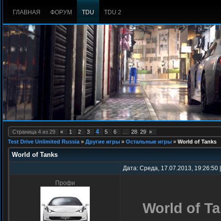
ГЛАВНАЯ
ФОРУМ
TDU
TDU 2
4
Страница
4
из
29
«
1
2
3
5
6
…
28
29
»
Test Drive Unlimited Russia
»
Другие игры
»
Остальные игры
»
World of Tanks
World of Tanks
Дата: Среда, 17.07.2013, 19:26:50
Профи
World of T