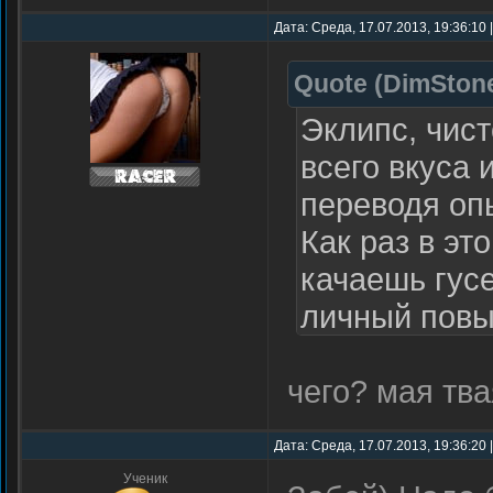
Дата: Среда, 17.07.2013, 19:36:10
Quote
(
DimSton
Эклипс, чист
всего вкуса 
переводя опы
Как раз в эт
качаешь гусе
личный повы
танке откаты
чего? мая тв
соклановец 
самым… навы
Дата: Среда, 17.07.2013, 19:36:20
вообще, с то
Ученик