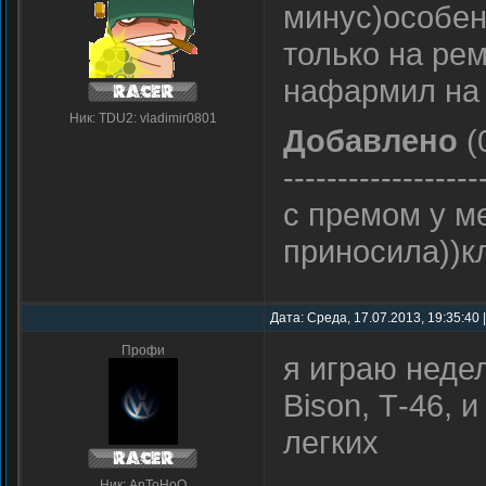
минус)особен
только на ре
нафармил на 
Ник: TDU2: vladimir0801
Добавлено
(
------------------
с премом у м
приносила))к
Дата: Среда, 17.07.2013, 19:35:40
Профи
я играю неде
Bison, Т-46, 
легких
Ник: AnToHoO