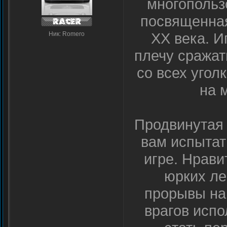
многопольз
посвященна
XX века. И
Ник: Romero
плечу сражат
со всех угол
на 
Продвинутая 
вам испытат
игре. Нрави
юрких ле
прорывы на
врагов испо