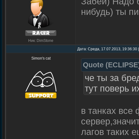
Забей) Надо 
очень многом
нибудь) ты пи
донес мысль
Ник: DimStone
Дата: Среда, 17.07.2013, 19:36:30
Simon's cat
Quote
(
ECLIPSE
че ты за бре
тут поверь и
в танках все
сервер,значит
лагов таких е