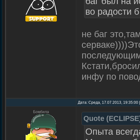
баг был на и
во радости 
не баг это,та
серваке))))Эт
последующим
Кстати,броси
инфу по пово
Дата: Среда, 17.07.2013, 19:35:00
Бомбила
Quote
(
ECLIPSE
Опыта всегд