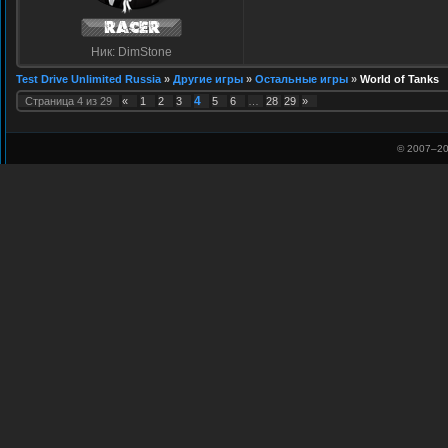
Ник: DimStone
Test Drive Unlimited Russia
»
Другие игры
»
Остальные игры
»
World of Tanks
4
Страница
4
из
29
«
1
2
3
5
6
…
28
29
»
© 2007–
20