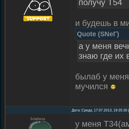
получу Т54
и будешь в м
Quote
(
SNеГ
)
а у меня вечн
знаю где их в
былаб у меня
мучился
Дата: Среда, 17.07.2013, 19:35:30
Бомбила
у меня Т34(а