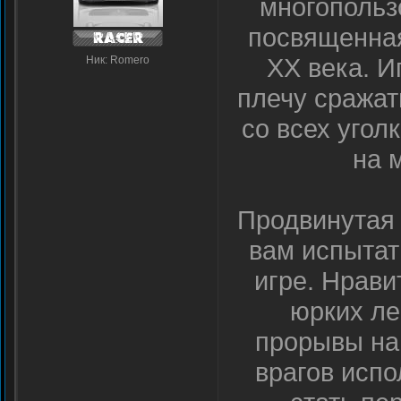
многопольз
посвященна
XX века. И
Ник: Romero
плечу сражат
со всех угол
на 
Продвинутая 
вам испытат
игре. Нрави
юрких ле
прорывы на
врагов испо