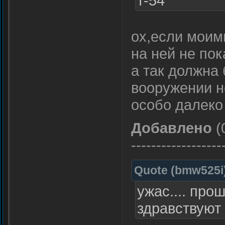
т-54
ох,если моим
на ней не пок
а так должна
вооружении н
особо далеко
Добавлено
(
------------------
Quote
(
bmw525i
ужас.... про
здравствуют