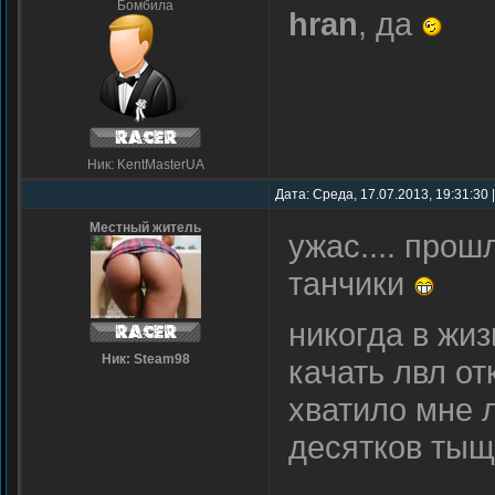
Бомбила
hran
, да
Ник: KentMasterUA
Дата: Среда, 17.07.2013, 19:31:30
Местный житель
ужас.... про
танчики
никогда в жиз
Ник: Steam98
качать лвл о
хватило мне 
десятков тыщ