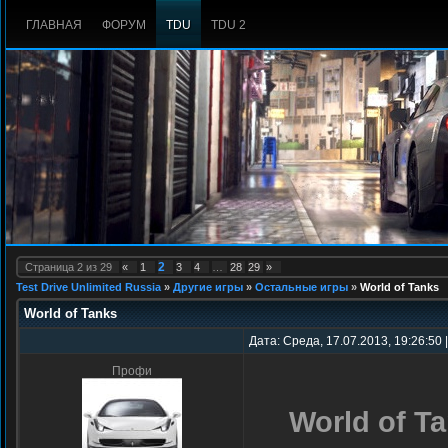
ГЛАВНАЯ
ФОРУМ
TDU
TDU 2
2
Страница
2
из
29
«
1
3
4
…
28
29
»
Test Drive Unlimited Russia
»
Другие игры
»
Остальные игры
»
World of Tanks
World of Tanks
Дата: Среда, 17.07.2013, 19:26:50
Профи
World of T