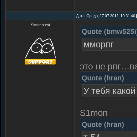
Дата: Среда, 17.07.2013, 19:31:40
Simon's cat
Quote
(
bmw525i
мморпг
это не рпг…в
Quote
(
hran
)
У тебя какой
S1mon
Quote
(
hran
)