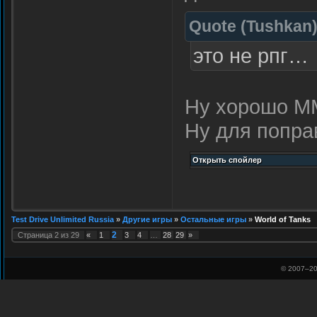
Quote
(
Tushkan
это не рпг…
Ну хорошо ММ
Ну для попра
Test Drive Unlimited Russia
»
Другие игры
»
Остальные игры
»
World of Tanks
2
Страница
2
из
29
«
1
3
4
…
28
29
»
© 2007–
20