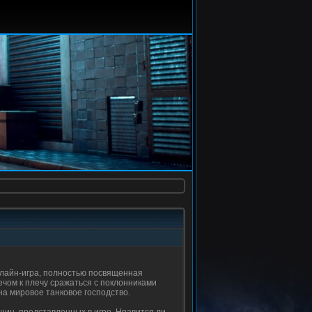
нлайн-игра, полностью посвященная
чом к плечу сражаться с поклонниками
на мировое танковое господство.