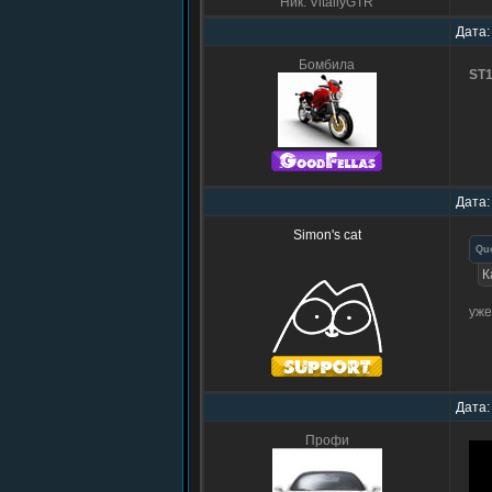
Ник: VitaliyGTR
Дата:
Бомбила
ST
Дата:
Simon's cat
Qu
К
уже
Дата:
Профи