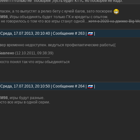
ееееттт!только не "поскорей",пусть будет КТТС но поскорей не надо.
ласен, а то выпустят а релиз бету с кучей багов, зато поскорее
1M98
, Игры объединять будет только ГК и кредиты с опытом.
 не говорилось о том что все игры станут одной…
хотя в 2020 на движке Big W
 Среда, 17.07.2013, 20:10:40 | Сообщение # 263 |
|
вер временно недоступен. ведуться профилактические работы((
бавлено
(12.10.2011, 09:38:39)
----------------------------------------
росто понял так что игры обьединяться
 Среда, 17.07.2013, 20:10:50 | Сообщение # 264 |
|
1M98
, игры будут разные.
сто все игры в одной серии.