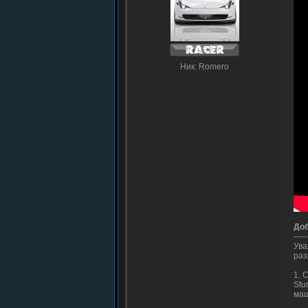
Ник: Romero
До
-----
Ува
раз
1. 
Stu
маш