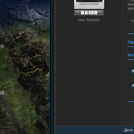
Пр
вам
вра
Ник: Romero
Н
Оф.
Кал
Дата: