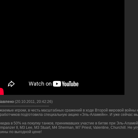
бавлено
(20.10.2011, 20:42:26)
----------------------------------------
жаемые игроки, в честь масштабных сражений в ходе Второй мировой войны
работчиков подготовила специальную акцию «Эль-Аламейн». И уже сейчас м
Скидка в 50% на покупку танков, принимавших участие в битве при Эль-Аламейне: 
rmpanzer II, M3 Lee, M3 Stuart, M4 Sherman, M7 Priest, Valentine, Churchill. Н
ины по выгодной цене!