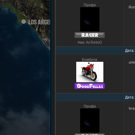
Профи
Ro
Ник: AnToHoO
Дата:
Бомбила
ant
Дата:
Профи
hra