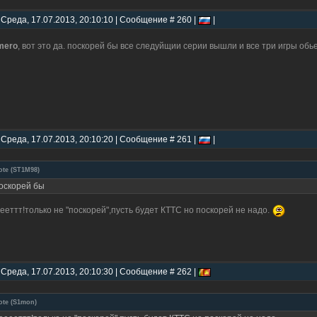
 Среда, 17.07.2013, 20:10:10 | Сообщение # 260 |
|
mero
, вот это да. поскорей бы все следуйщии серии вышли и все три игры обь
 Среда, 17.07.2013, 20:10:20 | Сообщение # 261 |
|
ote
(
ST1M98
)
оскорей бы
ееттт!только не "поскорей",пусть будет КТТС но поскорей не надо.
 Среда, 17.07.2013, 20:10:30 | Сообщение # 262 |
ote
(
S1mon
)