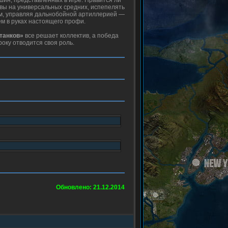
шин, представленных в игре. Нравится ли
ывы на универсальных средних, испепелять
ом, управляя дальнобойной артиллерией —
м в руках настоящего профи.
танков»
все решает коллектив, а победа
року отводится своя роль.
Обновлено: 21.12.2014