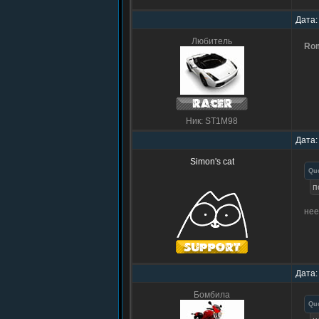
Дата:
Любитель
Ro
Ник: ST1M98
Дата:
Simon's cat
Qu
п
нее
Дата:
Бомбила
Qu