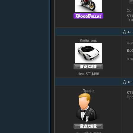
н
Сог
ST
Там
Дата:
Любитель
сер
До
-----
я п
Ник: ST1M98
Дата:
Профи
ST
Про