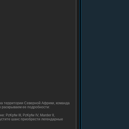
 на территории Северной Африки, команда
ы раскрываем ее подробности:
PzKpfw III, PzKpfw IV, Marder II,
е упустите шанс приобрести легендарные