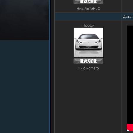
Ник: AnToHoO
Дата:
Профи
Ник: Romero