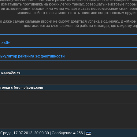
одвинутая система прокачки и развития позволит вам испытать любую из ма
 изматывать противника на юрких легких танках, совершать неистовые прор
гов исполинскими тяжами, или же вы желаете стать первоклассным снайпер
машина любого класса может стать поистине смертоносным орудие
о даже самые сильные игроки не смогут добиться успеха в одиночку. В
«Мире 
достигается за счет слаженной работы команды, где каждому иг
 сайт
ькулятор рейтинга эффективности
 Среда, 17.07.2013, 20:09:30 | Сообщение # 256 |