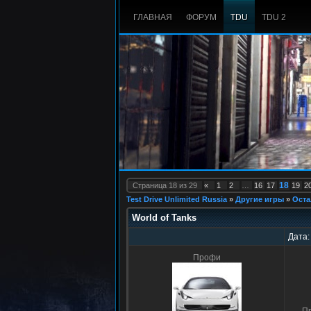
ГЛАВНАЯ
ФОРУМ
TDU
TDU 2
18
Страница
18
из
29
«
1
2
…
16
17
19
2
Test Drive Unlimited Russia
»
Другие игры
»
Оста
World of Tanks
Дата:
Профи