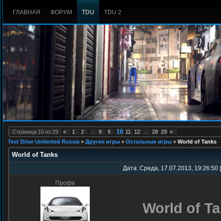
ГЛАВНАЯ
ФОРУМ
TDU
TDU 2
10
Страница
10
из
29
«
1
2
…
8
9
11
12
…
28
29
»
Test Drive Unlimited Russia
»
Другие игры
»
Остальные игры
»
World of Tanks
World of Tanks
Дата: Среда, 17.07.2013, 19:26:50
Профи
World of T