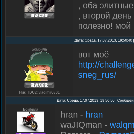
, оба элитны
, второй день
полезно! мой
Дата: Среда, 17.07.2013, 19:50:40
Бомбила
вот моё
http://challen
sneg_rus/
Ник: TDU2: vladimir0801
Дата: Среда, 17.07.2013, 19:50:50 | Сообщен
Бомбила
hran -
hran
waJIQman -
walq