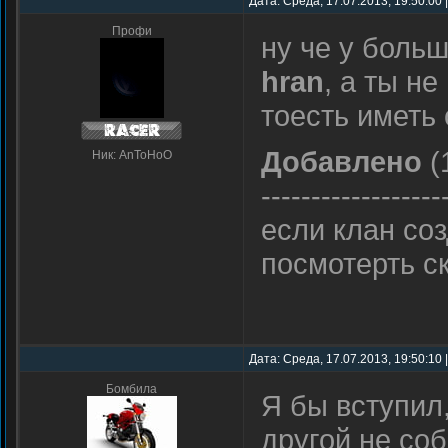
Дата: Среда, 17.07.2013, 19:50:00
Профи
ну че у боль
hran
, а ты не
тоесть иметь 
Добавлено
(
Ник: AnToHoO
------------------
если клан соз
посмотерть с
Дата: Среда, 17.07.2013, 19:50:10
Бомбила
Я бы вступил,
другой не со