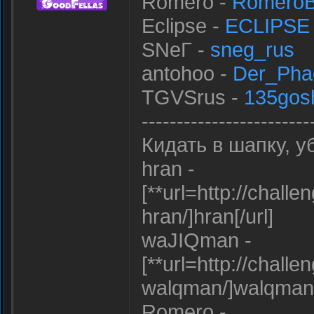
Romero -
Romero
Eclipse -
ECLIPSE
SNеГ -
sneg_rus
antohoo -
Der_Pha
TGVSrus -
135gos
------------------------
Кидать в шапку, у
hran -
[**url=http://chall
hran/]hran[/url]
waJIQman -
[**url=http://chall
walqman/]walqman[
Romero -