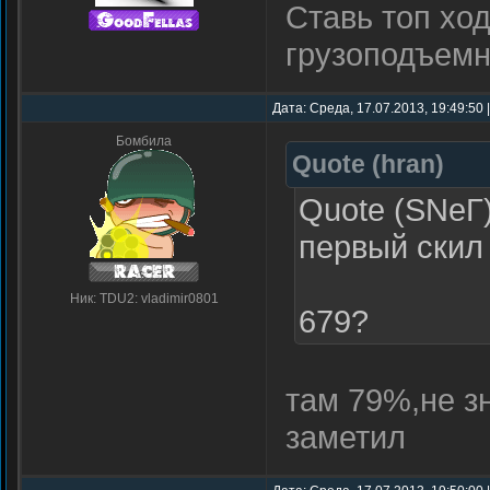
Ставь топ хо
грузоподъемно
Дата: Среда, 17.07.2013, 19:49:50
Бомбила
Quote
(
hran
)
Quote (SNеГ
первый скил
Ник: TDU2: vladimir0801
679?
там 79%,не з
заметил