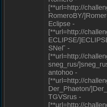
[**url=http://chall
RomeroBY/]Romero
Eclipse -
[**url=http://chall
ECLIPSE/]ECLIPSE[
SNеГ -
[**url=http://chall
sneg_rus/]sneg_rus
antohoo -
[**url=http://chall
Der_Phaeton/]Der_
TGVSrus -
[**url=http://chall