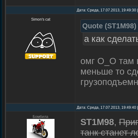
Дата: Среда, 17.07.2013, 19:49:30
Simon's cat
Quote
(
ST1M98
)
а как сделат
омг О_О там в
меньше то сд
грузоподъем
Дата: Среда, 17.07.2013, 19:49:40
Бомбила
ST1M98
,
При
танк станет л