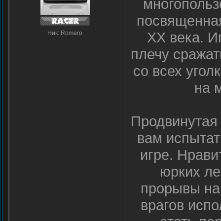
многопольз
посвященна
XX века. И
Ник: Romero
плечу сражат
со всех угол
на 
Продвинутая 
вам испытат
игре. Нрави
юрких ле
прорывы на
врагов испо