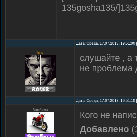
135gosha135/]135g
Дата: Среда, 17.07.2013, 19:51:00
lms
слушaйтe , a 
нe проблeмa 
Дата: Среда, 17.07.2013, 19:51:10
Бомбила
Кого не напис
Добавлено
(