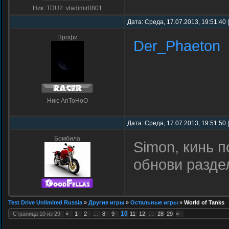
Ник: TDU2: vladimir0801
Дата: Среда, 17.07.2013, 19:51:40
Профи
Der_Phaeton
Ник: AnToHoO
Дата: Среда, 17.07.2013, 19:51:50
Бомбила
Simon, кинь п
обнови раздел
Test Drive Unlimited Russia
»
Другие игры
»
Остальные игры
»
World of Tanks
10
Страница
10
из
29
«
1
2
…
8
9
11
12
…
28
29
»