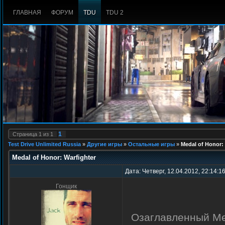
ГЛАВНАЯ
ФОРУМ
TDU
TDU 2
1
Страница
1
из
1
Test Drive Unlimited Russia
»
Другие игры
»
Остальные игры
»
Medal of Honor: 
Medal of Honor: Warfighter
Дата: Четверг, 12.04.2012, 22:14:1
Гонщик
Озаглавленный Med