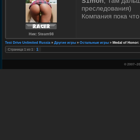
S1mon
, Там дальш
преследования)
Компания пока что
Ник: Steam98
Test Drive Unlimited Russia
»
Другие игры
»
Остальные игры
»
Medal of Honor: 
1
Страница
1
из
1
© 2007–
20