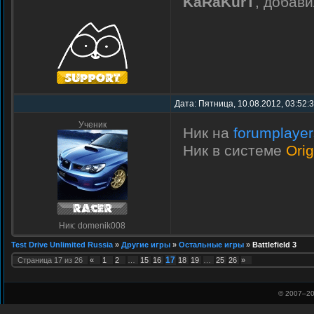
KaRaKurT
, добав
Дата: Пятница, 10.08.2012, 03:52:
Ученик
Ник на
forumplaye
Ник в системе
Orig
Ник: domenik008
Test Drive Unlimited Russia
»
Другие игры
»
Остальные игры
»
Battlefield 3
17
Страница
17
из
26
«
1
2
…
15
16
18
19
…
25
26
»
© 2007–
20