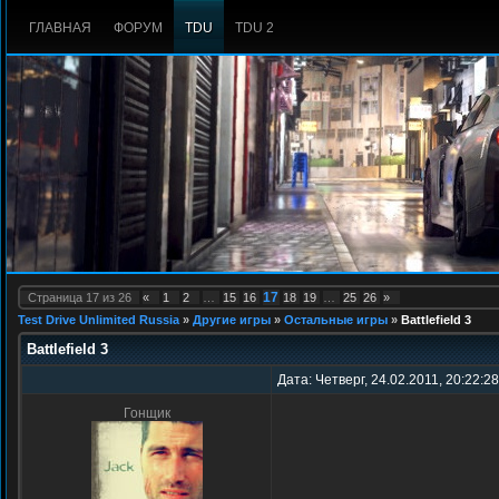
ГЛАВНАЯ
ФОРУМ
TDU
TDU 2
17
Страница
17
из
26
«
1
2
…
15
16
18
19
…
25
26
»
Test Drive Unlimited Russia
»
Другие игры
»
Остальные игры
»
Battlefield 3
Battlefield 3
Дата: Четверг, 24.02.2011, 20:22:2
Гонщик