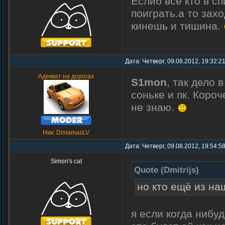
Еслиб все кто в с
поиграть.а то зах
кинешь и тишина.
Дата: Четверг, 09.08.2012, 19:32:2
Адекват на дорогах
S1mon
, так дело 
соньке и пк. Короч
не знаю.
Ник: DimamasLV
Дата: Четверг, 09.08.2012, 19:54:5
Simon's cat
Quote
(
Dmitrijs
)
но кто ещё из на
я если когда нибу