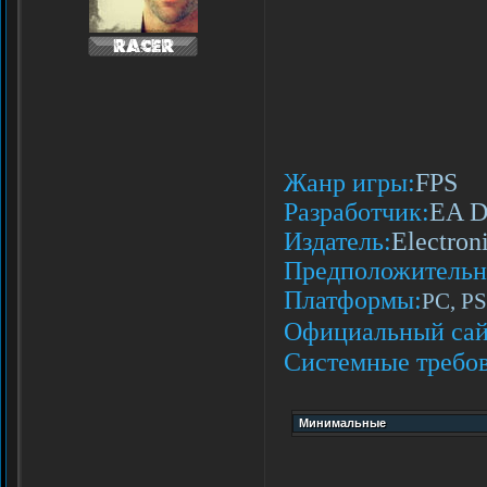
Жанр игры:
FPS
Разработчик:
EA Di
Издатель:
Electron
Предположительна
Платформы:
PC, P
Официальный сай
Системные требов