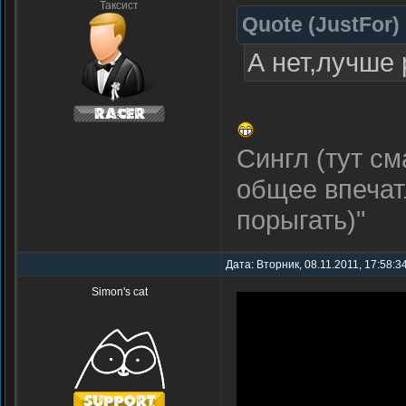
Таксист
Quote
(
JustFor
)
А нет,лучше
Сингл (тут см
общее впечатл
порыгать)"
Дата: Вторник, 08.11.2011, 17:58:3
Simon's cat