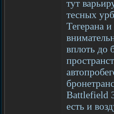
тут варьир
тесных урб
Тегерана и
внимательн
вплоть до
пространст
автопробе
бронетранс
Battlefield
есть и воз