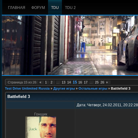
ГЛАВНАЯ
ФОРУМ
TDU
TDU 2
15
Страница
15
из
26
«
1
2
…
13
14
16
17
…
25
26
»
Test Drive Unlimited Russia
»
Другие игры
»
Остальные игры
»
Battlefield 3
Battlefield 3
Дата: Четверг, 24.02.2011, 20:22:2
Гонщик