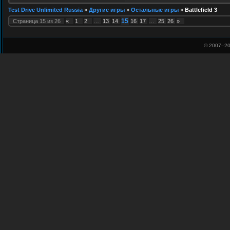
Test Drive Unlimited Russia
»
Другие игры
»
Остальные игры
»
Battlefield 3
15
Страница
15
из
26
«
1
2
…
13
14
16
17
…
25
26
»
© 2007–
20