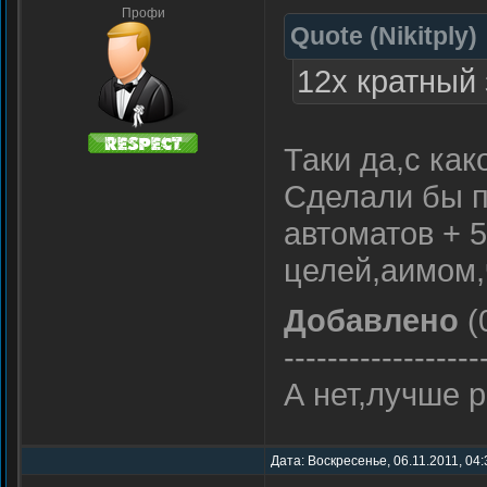
Профи
Quote
(
Nikitply
)
12х кратный
Таки да,с как
Сделали бы п
автоматов + 
целей,аимом,ч
Добавлено
(
------------------
А нет,лучше 
Дата: Воскресенье, 06.11.2011, 04