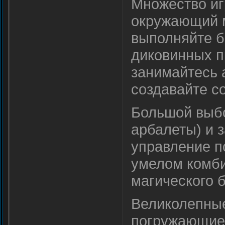
Множество иг
окружающий м
выполняйте б
диковинных п
занимайтесь 
создавайте с
Большой выбо
арбалеты) и 
управление по
умелом комби
магического б
Великолепные
погружающие 