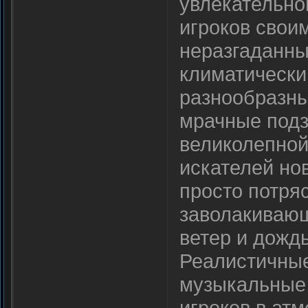
увлекательно
игроков свои
неразгаданны
климатически
разнообразны
мрачные подз
великолепной 
искателей но
просто потряс
заволакивающ
ветер и дожд
Реалистичные
музыкальные 
игроков в атм