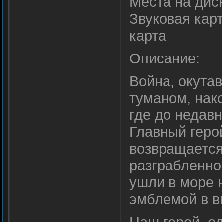
Места на дис
Звуковая карт
карта
Описание:
Война, окут
туманом, нак
где до недав
Главный герой
возвращается
разграбленной
ушли в море 
эмблемой в в
Наш герой, о